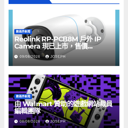
數碼界新聞
Reolink RP-PCB8M 戶外 IP
Camera 現已上市，售價
HK$722
09/08/2026
JOSEPH
數碼界新聞
由 Walmart 贊助的遊戲網站裁員
編輯團隊
08/08/2026
JOSEPH