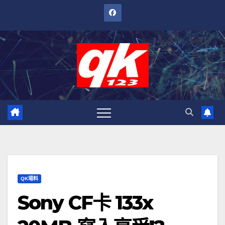
跳
至
內
容
QK場料
Sony CF卡 133x