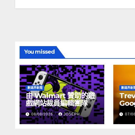
導
覽
You missed
數碼界新聞
數碼界新
由 Walmart 贊助的遊
Tre
戲網站裁員編輯團隊
Goog
介活
08/08/2026
JOSEPH
07/0