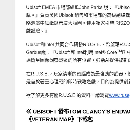
Ubisoft EMEA 市場部總監John Parks 說︰
擊。』負責美國Ubisoft 銷售和市場部的高級副總裁To
略遊戲中細緻顯示廣大版圖。使用獨家引擎IRIS
戲體驗。』
Ubisoft和Intel 共同合作研發R.U.S.E.，希望藉R
TM
Garbus說︰『Ubisoft 和Intel利用Intel® Core
i7
過衛星圖像觀察戰區的所有位置，強勁AI提供複
在R.U.S.E.，玩家清晰的頭腦成為最強勁的武器
是首款著重心理戰的即時戰略遊戲，目的為提供創
欲了解更多有關R.U.S.E.的資料，請瀏覽
www.ruse
文
UBISOFT 發布TOM CLANCY’S END
《VETERAN MAP》下載包
章