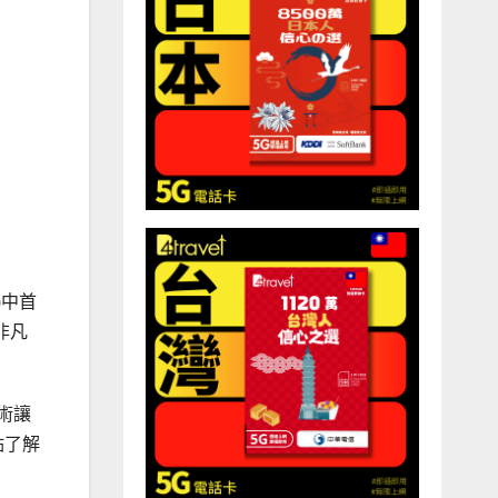
)中首
的非凡
術讓
點了解