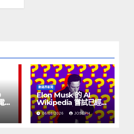
數碼界新聞
0
Elon Musk 的 AI
充電線
Wikipedia 嘗試已經幾
個月沒有更新了
06/08/2026
JOSEPH