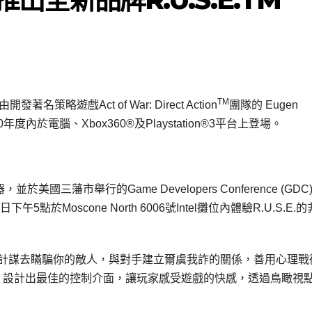
TM
著名策略遊戲Act of War: Direct Action
團隊的 Eugen
010年度內於電腦、Xbox360®及Playstation®3平台上登場。
於美國三藩市舉行的Game Developers Conference (GDC
5點於Moscone North 6006號Intel攤位內體驗R.U.S.E.
要利用計謀去瞞騙你的敵人，與對手建立爾虞我詐的關係，善用心理戰
M®，設計出最佳的控制介面，讓玩家感受遊戲的快感，透過鳥瞰視