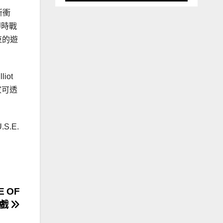
新衝
即時戰
束的遊
iot
家可透
.E.
E OF
遊戲