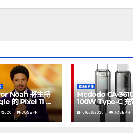
聞
數碼界新聞
vor Noah 將主持
Mcdodo CA-361
le 的 Pixel 11 推
100W Type-C 
動
正式上市，售價
8/2026
JOSEPH
06/08/2026
JOSEPH
HK$115