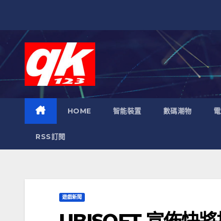
跳
至
內
容
HOME
智能裝置
數碼潮物
電
RSS訂閱
遊戲新聞
UBISOFT 宣佈快將