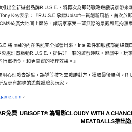
『Ubisoft推出全新遊戲品牌R.U.S.E.，將再次為即時戰略遊戲玩家帶來
ny Key表示︰『R.U.S.E.承繼Ubisoft一貫創新風格，首次於
ZOOM®於廣大地圖上歷險，讓玩家享受一望無際的景觀和無拘無
.U.S.E.將Intel的內在潛能完全揮發出來。Intel軟件和服務部副總裁Ell
 中央處理器驅動R.U.S.E.，提供非一般的遊戲趣味。遊戲中，玩
雜的行軍指令，和更真實的物理效果。』
，運用心理戰去誘騙，誤導等技巧去戰勝對方，獲取最後勝利。R.U.S
新及更有趣味的遊戲體驗與玩家。
game.com
。
WAR免費
UBISOFT® 為電影CLOUDY WITH A CHANC
MEATBALLS推出