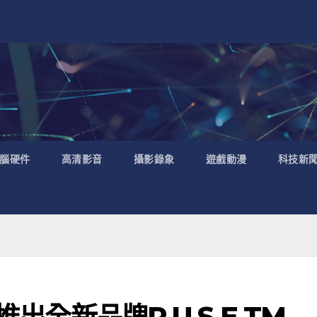
腦硬件
高清影音
攝影錄象
遊戲動漫
科技新
推出全新品牌R.U.S.E.TM