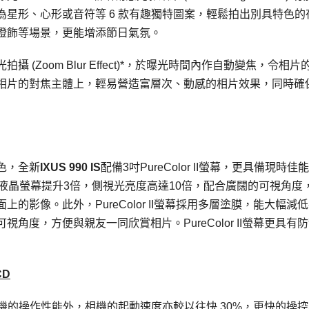
星形、心形或音符等 6 款有趣獨特圖案，輕鬆拍出別具特色的
燈飾等場景，更能增添節日氣氛。
Zoom Blur Effect)*，於曝光時間內作自動變焦，令相片
相片的對焦主體上，輕易營造富層次、動感的相片效果，同時確
色，全新
IXUS 990 IS
配備3吋PureColor II螢幕，更具備現時佳
液晶螢幕提升3倍，側視光亮度高達10倍，配合廣闊的可視角度
影像。此外，PureColor II螢幕採用多層塗膜，能大幅減
度，方便與親友一同欣賞相片。PureColor II螢幕更具有
CD
升相機的操作性能外，相機的起動速度亦較以往快 30%，更快的操