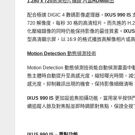
1,280 x 720
高清短片攝錄 內置
HDMI
輸出
配合極速 DIGIC 4 數碼影像處理器，
IXUS 990 IS
720 解像度，每秒 30 格的高清短片。而先進的 H.
化壓縮錄像的同時仍能保持影像的最佳質素。
IXUS
型高清顯示屏，以 16:9 的格式播放高解像相片或
Motion Detection
動態偵測技術
Motion Detection 動態偵測技術能自動
態主體時自動提升至高感光度，縮短曝光時間，減
感光度，抑制雜訊出現的機會，保持影像細緻清晰
IXUS 990 IS
更加設追焦拍攝功能，當用家半按快
續追蹤人臉及對焦點並即時調節對焦點，保證全按
IXUS 990 IS – 重點功能