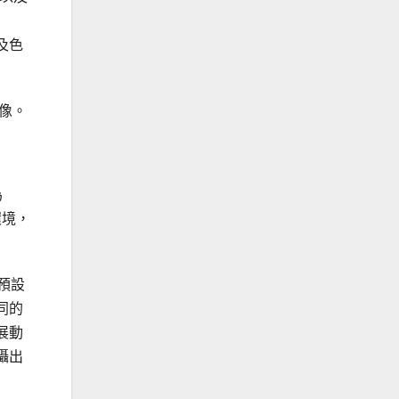
當及色
影像。
為
環境，
預設
同的
展動
攝出