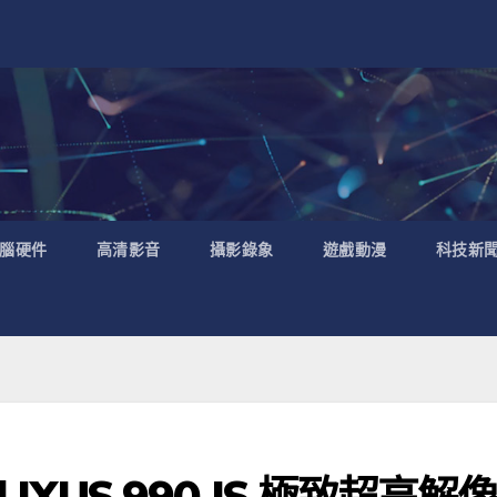
腦硬件
高清影音
攝影錄象
遊戲動漫
科技新
al IXUS 990 IS 極致超高解