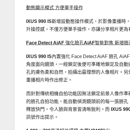
動態顯示模式 方便單手操作
IXUS 990 IS
新增設動態操作模式，於影像重播時
升操控感，不僅方便單手操作，亦讓分享相片更為
Face Detect AiAF
強化臉孔
AiAF
智能對焦 新增
IXUS 990 IS
內置強化 Face Detect AiAF 
角度面向鏡頭，一經鎖定後便可準確地鎖定及自動
孔的膚色柔和自然，拍攝出最理想的人像相片。另
重播相片時作出修正。
而針對傳統相機自拍功能因無法鎖定前景人像作準
的臉孔自拍功能，能自動偵測鏡頭前的每一張臉孔
釋放快門，令人臉與背景皆清晰銳利。而
IXUS 99
訊號作出提示。