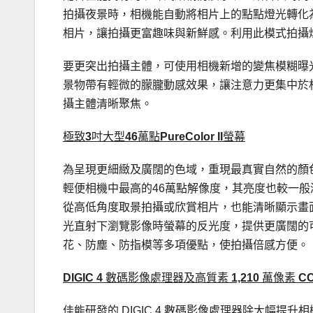
拍攝夜景時，相機能自動將相片上的點點燈光轉化為
相片，讓拍攝更富趣味與新鮮感。利用此模式拍攝
要更突出拍攝主體，可使用相機新增的變焦模糊曝光拍攝 (
景物帶有輕微的朦朧動感效果，讓注意力更集中於
攝主體清晰聚焦。
極致
3
吋大型
46
萬點
PureColor II
螢幕
為呈現更細緻及廣闊的色域，重現最真實自然的顏
輕便相機中最高的46萬點解像度，其亮度也較一般
從高低角度取景拍攝或欣賞相片，也能清晰顯示畫面上的
光直射下瀏覽影像時螢幕的反光度，提供更廣闊的可視角
花、防塵、防指模等多項優點，使拍攝倍感方便。
DIGIC 4
數碼影像處理器及高質素
1,210
萬像素
C
佳能研發的 DIGIC 4 數碼影像處理器除大幅提