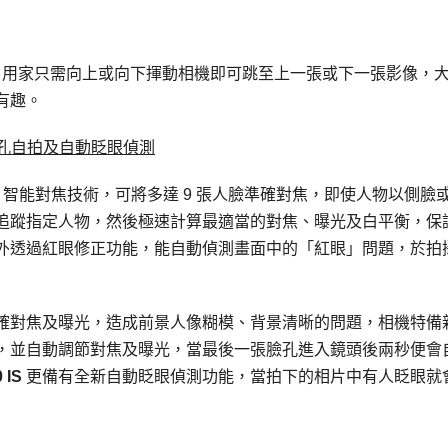
，用家只需向上或向下揮動相機即可跳至上一張或下一張影像，
有趣。
臉孔自拍及自動眨眼偵測
臉孔 AiAF 智能對焦技術，可將多達 9 張人臉準確對焦，即使人物以側臉
追蹤指定人物，然後極速計算最適當的對焦、曝光及白平衡，保
外透過紅眼修正功能，能自動偵測畫面中的「紅眼」問題，於拍
確對焦及曝光，造成前景人像糊模、背景清晰的問題，相機特備
，並自動調節對焦及曝光，當最後一張臉孔進入鏡頭後兩秒便會
0 IS
更備有全新自動眨眼偵測功能，當拍下的相片中有人眨眼就