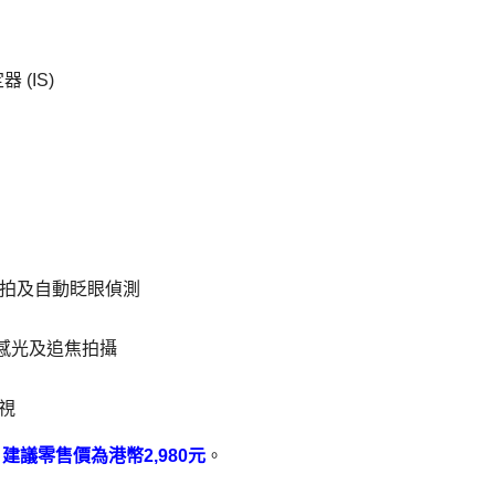
(IS)
臉孔自拍及自動眨眼偵測
能高感光及追焦拍攝
電視
，
建議零售價為港幣2,980元
。