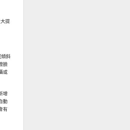
大大提
或傾斜
證臉
攝或
新增
自動
會有