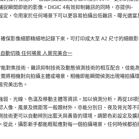
瞬間即逝的影像。DIGIC 4有效抑制雜訊的同時，亦提供i-
ISO智能感光度設定，令用家於任何場景下可以更容易拍攝出低雜訊、曝光適
感應器，確保影像細節精細地記錄下來，可打印成大至 A2 尺寸的細緻
自動切換 任何場景 人景完美合一
臉孔智能對焦技術、雜訊抑制技術及動態偵測技術的相互配合，佳能
只需將相機對向拍攝主體或場景，相機即能瞬間偵測出現場拍攝
皆完美出色。
強弱、光線、色温及移動主體等資訊，加以偵測分析，再從18項
認人像、風景及微距等一般題材外，亦能分別日、夜及背光等不
測技術更可以自動辨別出藍天與黃昏的環境，調節色彩設定及擴
。從此，攝影新手都能輕鬆應對每一個拍攝場景，任何時候都拍