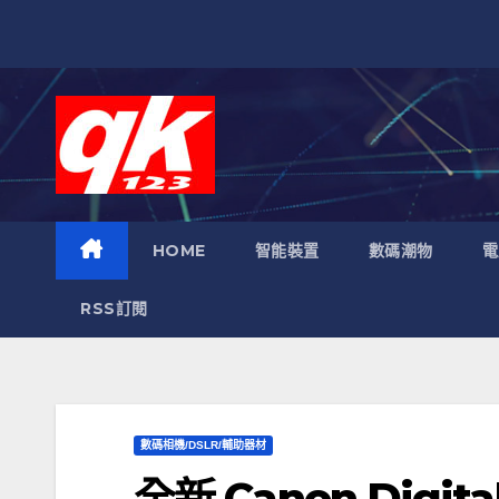
跳
至
內
容
HOME
智能裝置
數碼潮物
電
RSS訂閱
數碼相機/DSLR/輔助器材
全新 Canon Digit