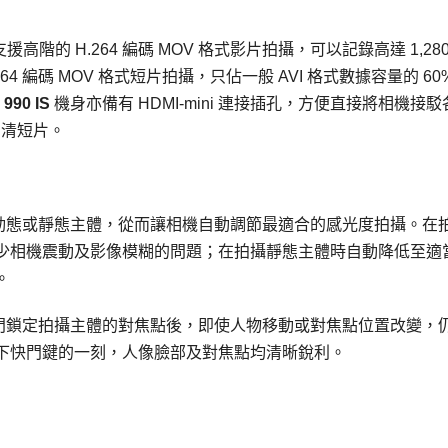
支援高階的 H.264 編碼 MOV 格式影片拍攝，可以記錄高達 1,280
264 編碼 MOV 格式短片拍攝，只佔一般 AVI 格式數據容量的 6
 990 IS
機身亦備有 HDMI-mini 連接插孔，方便直接將相機接駁
高清短片。
偵測畫面中動態或靜態主體，從而讓相機自動調節最適合的感光度拍攝。在
少相機震動及影像模糊的問題；在拍攝靜態主體時自動降低至適
。
門鎖定拍攝主體的對焦點後，即使人物移動或對焦點位置改變，
下快門鍵的一刻，人像臉部及對焦點均清晰銳利。