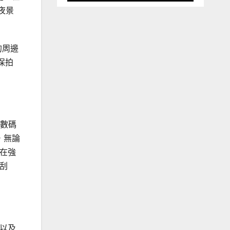
夜景
的周邊
保拍
能數碼
，無論
低在強
防刮
控以及