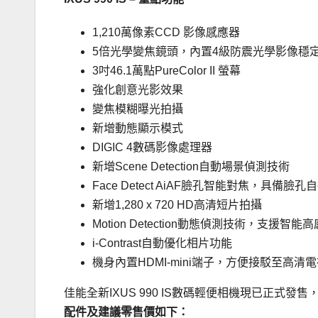
1,210萬像素CCD 影像感應器
5倍光學變焦鏡頭，內置4級防震光學影像穩定器 
3吋46.1萬點PureColor II 螢幕
強化創意光影效果
變焦模糊曝光拍攝
新增動態顯示模式
DIGIC 4數碼影像處理器
新增Scene Detection自動場景偵測技術
Face Detect AiAF臉孔智能對焦，具備
新增1,280 x 720 HD高清短片拍攝
Motion Detection動態偵測技術，支援智
i-Contrast自動優化相片功能
機身內置HDMI-mini端子，方便接駁至高清
佳能全新IXUS 990 IS數碼輕便相機現已正式發售
配件及建議零售價如下：