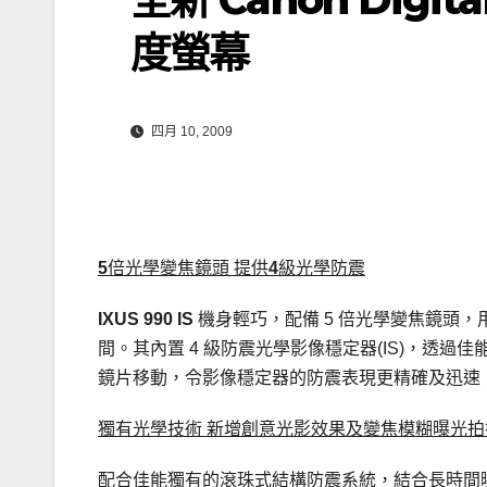
度螢幕
四月 10, 2009
5
倍光學變焦鏡頭 提供
4
級光學防震
IXUS 990 IS
機身輕巧，配備 5 倍光學變焦鏡頭
間。其內置 4 級防震光學影像穩定器(IS)，透
鏡片移動，令影像穩定器的防震表現更精確及迅速
獨有光學技術 新增創意光影效果及變焦模糊曝光拍
配合佳能獨有的滾珠式結構防震系統，結合長時間