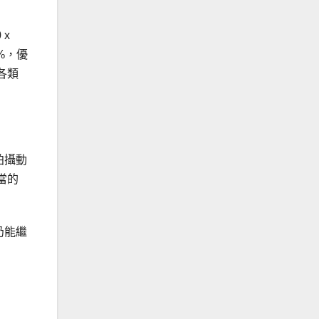
 x
0%，優
各類
拍攝動
當的
仍能繼