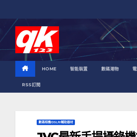
跳
至
內
容
HOME
智能裝置
數碼潮物
電
RSS訂閱
數碼相機/DSLR/輔助器材
JVC最新手提攝錄