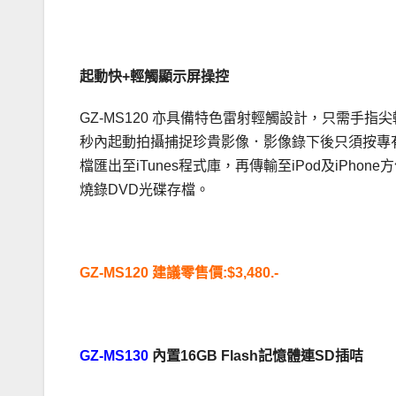
.
起動快+輕觸顯示屏操控
GZ-MS120 亦具備特色雷射輕觸設計，只需手
秒內起動拍攝捕捉珍貴影像．影像錄下後只須按專
檔匯出至iTunes程式庫，再傳輸至iPod及iPh
燒錄DVD光碟存檔。
.
GZ-MS120 建議零售價:$3,480.-
.
GZ-MS130
內置16GB Flash記憶體連SD插咭