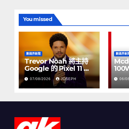
You missed
數碼界新聞
數碼界新
Trevor Noah 將主持
Mcd
Google 的 Pixel 11 推
100
介活動
正式
07/08/2026
JOSEPH
06/0
HK$