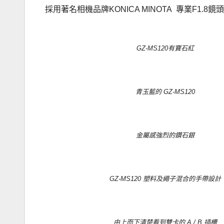
採用著名相機品牌KONICA MINOTA 專業F1.
GZ-MS120有寶石紅
青玉藍的 GZ-MS120
金屬感強烈的鑽石銀
GZ-MS120 塑料及繩子混合的手帶設計
由上而下清楚看到雙卡的 A / B 插槽