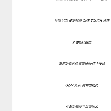
拉開 LCD 便能解控 ONE TOUCH 按鈕
多功能操控扭
背面的電池位置與錄影/停止按鈕
GZ-MS120 的輸出插孔
底部的腳架孔與電池扣