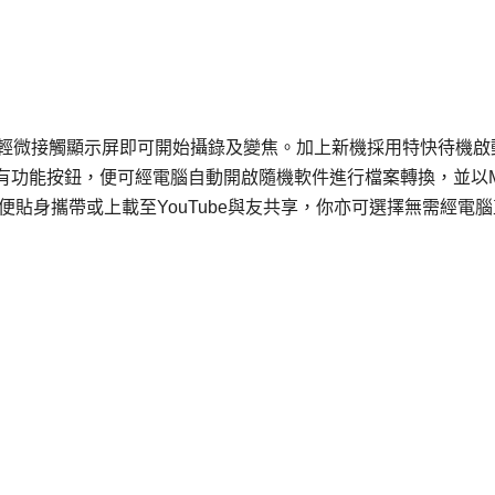
指尖輕微接觸顯示屏即可開始攝錄及變焦。加上新機採用特快待機啟
有功能按鈕，便可經電腦自動開啟隨機軟件進行檔案轉換，並以M
one方便貼身攜帶或上載至YouTube與友共享，你亦可選擇無需經電