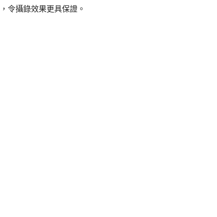
8鏡頭，令攝錄效果更具保證。