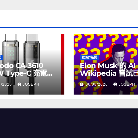
聞
數碼界新聞
odo CA-3610
Elon Musk 的 AI
W Type-C 充電線
Wikipedia 嘗
上市，售價
個月沒有更新了
8/2026
JOSEPH
06/08/2026
JOSEPH
115