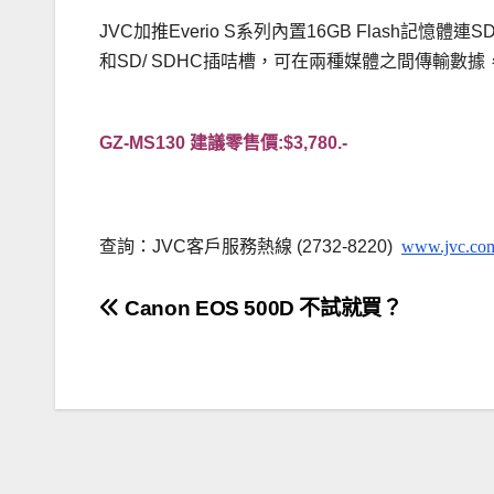
JVC加推Everio S系列內置16GB Flash記憶體
和SD/ SDHC插咭槽，可在兩種媒體之間傳輸數
.
GZ-MS130 建議零售價:$3,780.-
..
查詢：JVC客戶服務熱線 (2732-8220)
www.jvc.co
文
Canon EOS 500D 不試就買？
章
導
覽