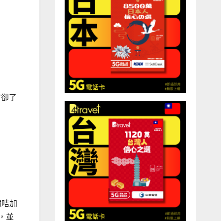
省卻了
憶咭加
示，並