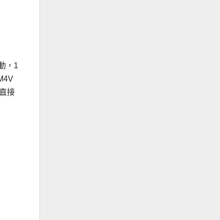
動，1
4V
腦直接