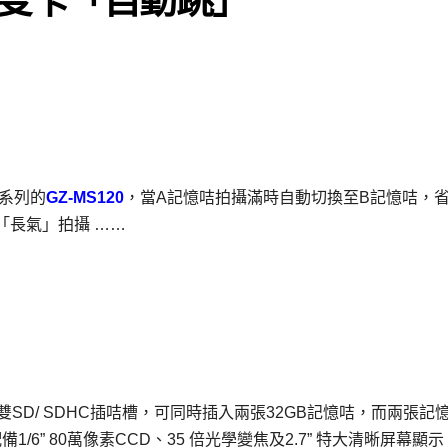
系列的
GZ-MS120
，當A記憶咭拍攝滿時自動切換至B記憶咭，
「長氣」拍攝 ……
有雙SD/ SDHC插咭槽，可同時插入兩張32GB記憶咭，而兩張記
備1/6” 80萬像素CCD、35 倍光學變焦及2.7” 特大清晰屏幕顯