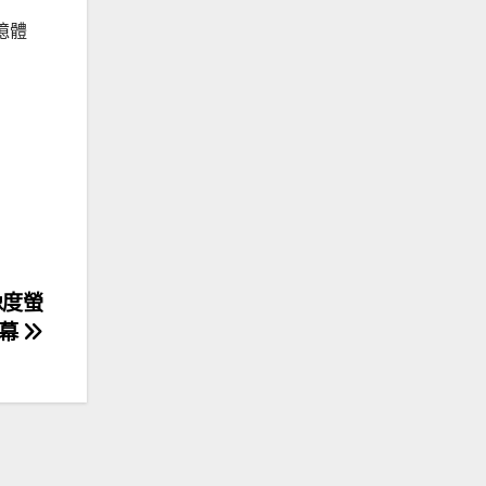
記憶體
解像度螢
幕