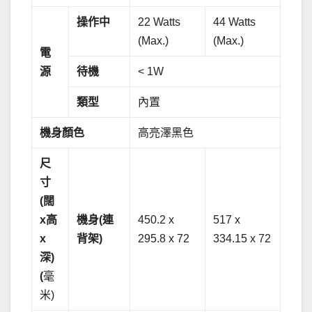
操作中
22 Watts
44 Watts
(Max.)
(Max.)
電
源
待機
< 1W
類型
內置
機身顏色
高亮澤黑色
尺
寸
(
闊
x
高
機身
(
連
450.2 x
517 x
x
背架
)
295.8 x 72
334.15 x 72
深
)
(
毫
米)