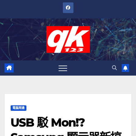
跳
至
內
容
電腦周邊
USB 駁 Mon!?