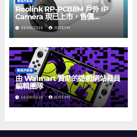
數碼界新聞
Reolink RP-PCB8M 戶外 IP
Camera 現已上市，售價
HK$722
09/08/2026
JOSEPH
數碼界新聞
由 Walmart 贊助的遊戲網站裁員
編輯團隊
08/08/2026
JOSEPH