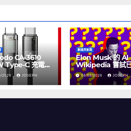
聞
數碼界新聞
odo CA-3610
Elon Musk 的 AI
W Type-C 充電線
Wikipedia 嘗
上市，售價
個月沒有更新了
8/2026
JOSEPH
06/08/2026
JOSEPH
115