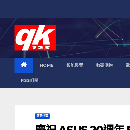
跳
至
內
容
HOME
智能裝置
數碼潮物
電
RSS訂閱
優惠特區
慶祝 ASUS 20週年