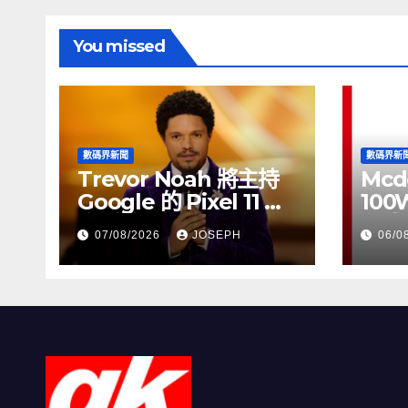
You missed
數碼界新聞
數碼界新
Trevor Noah 將主持
Mcd
Google 的 Pixel 11 推
100
介活動
正式
07/08/2026
JOSEPH
06/0
HK$