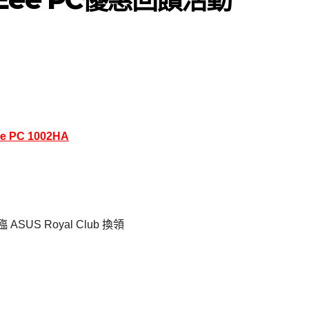
e PC 1002HA
S Royal Club 換領