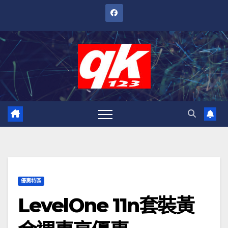
跳
至
內
容
優惠特區
LevelOne 11n套裝黃