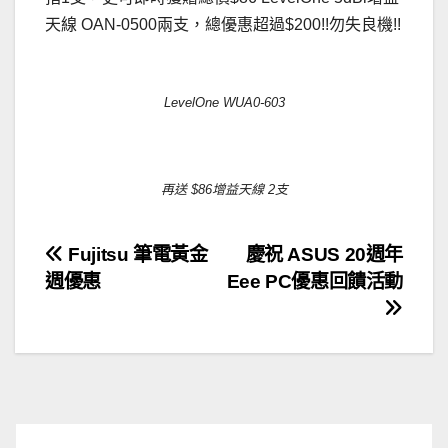
天線 OAN-0500兩支，總優惠超過$200!!勿失良機!!
LevelOne WUA0-603
再送 $86增益天線 2支
文
Fujitsu 筆電黃金
慶祝 ASUS 20週年
週優惠
Eee PC優惠回饋活動
章
導
覽