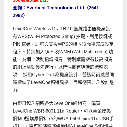
$86增益天線 2支）
查詢：Everbest Technologies Ltd（2541
2982）
LevelOne Wireless Draft N2.0 無線路由器機身設
有WPS(Wi-Fi Protected Setup) 按鍵，利用按鍵或
PIN 密碼，即可與支援WPS的接收器簡單完成設定
程序。特別加入QoS 及WMM (WiFi Multimedia) 功
能，為網上活動協調頻寬，特別讓需擁有較高頻寬
的網上活動優先進行，以確保擁有絕佳的流暢表
現!! 採用Cyber Dark為機身設計，營造時尚感覺同
時標誌了LevelOne獨特風格，盡顯德國非凡設計魅
力!
由即日起凡親臨各大LevelOne經銷商，購買
LevelOne WBR-6001 11n Router，可以黃金優惠
價$99選購原價$175的WUA-0603 mini 11n USB手
指1支，更可即時獲贈總價$86 LevelOne 5dBi增益