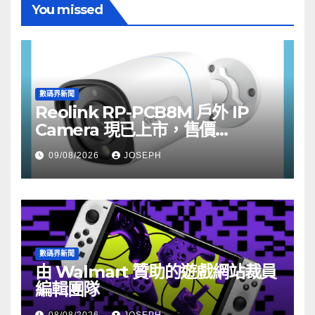
You missed
數碼界新聞
Reolink RP-PCB8M 戶外 IP
Camera 現已上市，售價
HK$722
09/08/2026
JOSEPH
數碼界新聞
由 Walmart 贊助的遊戲網站裁員
編輯團隊