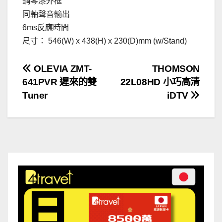
鋼琴漆外框
同軸聲音輸出
6ms反應時間
尺寸： 546(W) x 438(H) x 230(D)mm (w/Stand)
文
OLEVIA ZMT-
THOMSON
641PVR 遲來的雙
22L08HD 小巧高清
章
Tuner
iDTV
導
覽