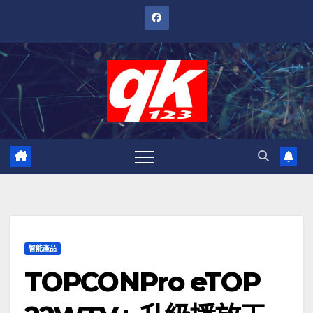
跳
至
內
容
智能產品
TOPCONPro eTOP