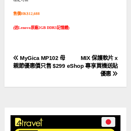
售價
HK$12,688
送
原廠
記憶體
(
Lenovo
2GB DDR3
)
文
MyGica MP102 母
MIX 保護軟片 x
親節優惠價只售 $299
eShop 專享買機送貼
章
優惠
導
覽