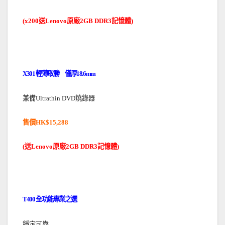
送
原廠
記憶體
(x200
Lenovo
2GB DDR3
)
．
輕薄取勝 僅厚
X301
18.6mm
兼備
燒錄器
Ultrathin DVD
售價
HK$15,288
送
原廠
記憶體
(
Lenovo
2GB DDR3
)
．
全功能專業之選
T400
穩定可靠