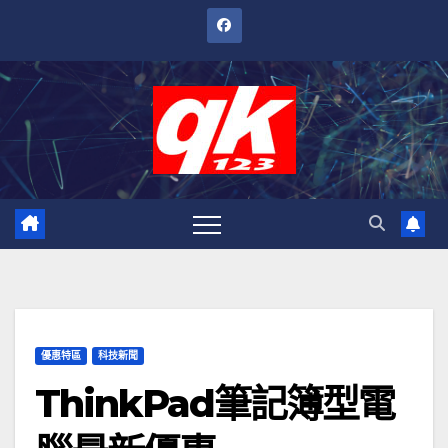
跳
至
內
容
優惠特區
科技新聞
ThinkPad筆記簿型電