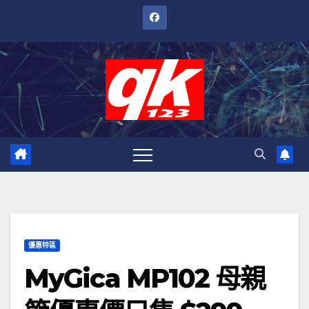
跳
至
內
容
優惠特區
MyGica MP102 母親