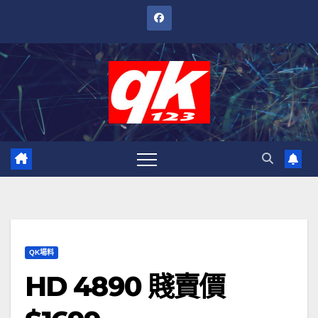
跳
至
內
容
QK場料
HD 4890 賤賣價