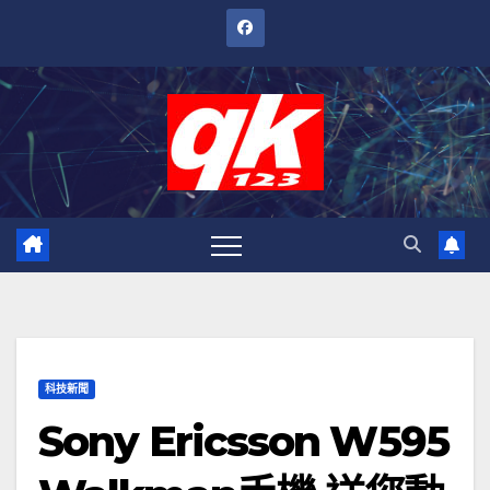
跳
至
內
容
科技新聞
Sony Ericsson W595