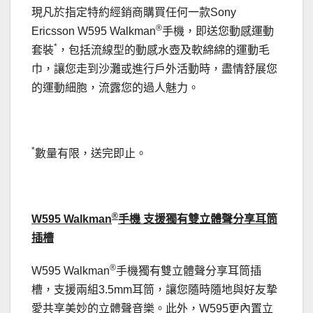
現凡於指定特約經銷商購買任何一款Sony
®
Ericsson W595 Walkman
手機，即送您動感運動
*
套裝
，包括流線型的動感水壺及軟綿綿的運動毛
巾，讓您走到沙灘或進行戶外活動時，盡情舒展您
的運動細胞，流露您的過人魅力。
*
數量有限，送完即止。
®
W595
Walkman
手機
支援獨有雙立體聲分享耳筒
插槽
®
W595 Walkman
手機獨有雙立體聲分享耳筒插
槽，支援兩組3.5mm耳筒，讓您隨時隨地與好友摯
愛共享美妙的立體聲音樂。此外，W595更內置立