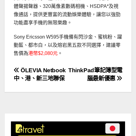
體聲揚聲器、320萬像素數碼相機、HSDPA*及視
像通話，提供更豐富的流動娛樂體驗，讓您以強勁
功能盡享手機的無限樂趣。
Sony Ericsson W595手機備有閃沙金、蜜桃粉、躍
動藍、都市白，以及熔岩黑五款不同選擇，建議零
售價為
港幣$2,080元
。
文
ÖLEVIA Netbook
ThinkPad筆記簿型電
中、港、新三地聯保
腦最新優惠
章
導
覽