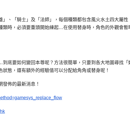
雄」、「騎士」及「法師」，每個種類都包含風火水土四大屬性
種類時，必須要重頭開始練起…在使用替身時，角色的外觀會暫
…到底要如何變回本尊呢？方法很簡單，只要到各大地圖尋找「
色狀態，還有額外的經驗值可以分配給角角或替身呢！
網發佈的最新消息！
?method=gamesys_replace_flow
.hk