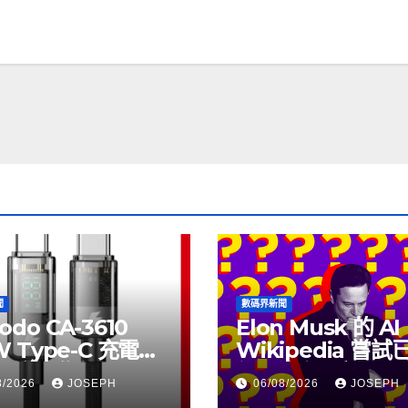
聞
數碼界新聞
odo CA-3610
Elon Musk 的 AI
W Type-C 充電線
Wikipedia 嘗
上市，售價
個月沒有更新了
8/2026
JOSEPH
06/08/2026
JOSEPH
115