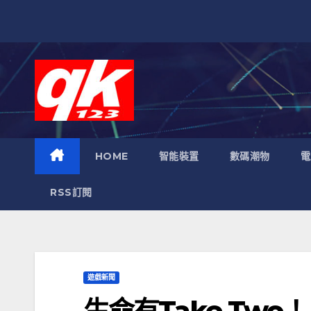
跳
至
內
容
HOME
智能裝置
數碼潮物
電
RSS訂閱
遊戲新聞
生命有Take Tw