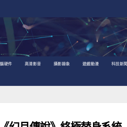
腦硬件
高清影音
攝影錄象
遊戲動漫
科技新
o！《幻月傳說》終極替身系統