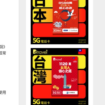
傳說》
經常
使用