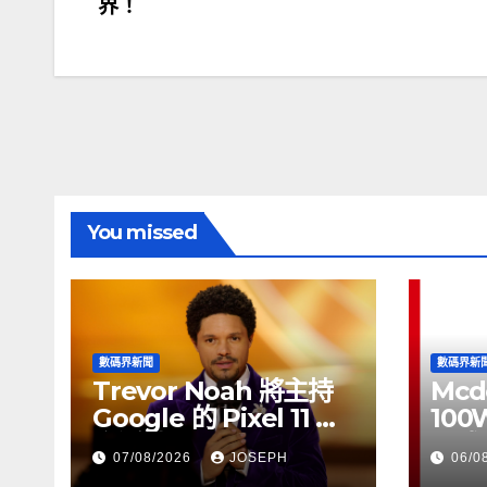
界！
章
導
覽
You missed
數碼界新聞
數碼界新
Trevor Noah 將主持
Mcd
Google 的 Pixel 11 推
100
介活動
正式
07/08/2026
JOSEPH
06/0
HK$