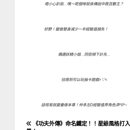
唔小心趴街...咦～呢個咪就係傳說中既百獸王？
好野！變做替身減少一半經驗值損失！
偶遇妖精小姐...同佢傾下計先...
估唔到可以玩抽卡遊戲>▽<
話咁易就變番做本尊！仲多左D經驗值畀角色添^0^~
文
《功夫外傳》命名鐵定！！星爺風格打入