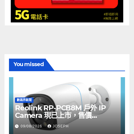
You missed
數碼界新聞
Reolink RP-PCB8M 戶外 IP
Camera 現已上市，售價
HK$722
09/08/2026
JOSEPH