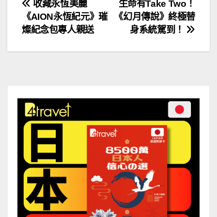
文
收藏永恆美麗
生命有Take Two！
《AION永恆紀元》璀
《幻月傳說》終極替
章
燦紀念包專人親送
身系統駕到！
導
覽