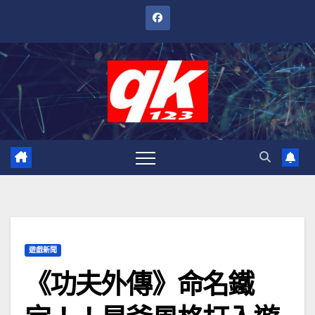
跳
至
內
容
遊戲新聞
《功夫外傳》命名鐵