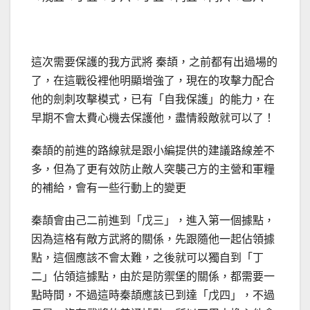
這次需要保護的我方武將 秦頡，之前都有出過場的
了，在這戰役裡他明顯增強了，現在的攻擊力配合
他的劍刺攻擊模式，已有「自我保護」的能力，在
早期不會太費心機去保護他，盡情殺敵就可以了！
秦頡的前進的路線就是跟小編提供的建議路線差不
多，但為了更有效防止敵人突襲己方的主營和軍糧
的補給，會有一些行動上的變更
秦頡會由己二前進到「戊三」，進入第一個據點，
因為這格有敵方武將的關係，先跟隨他一起佔領據
點，這個應該不會太難，之後就可以獨自到「丁
二」佔領這據點，由於是防禦堡的關係，都需要一
點時間，不過這時秦頡應該已到達「戊四」，不過