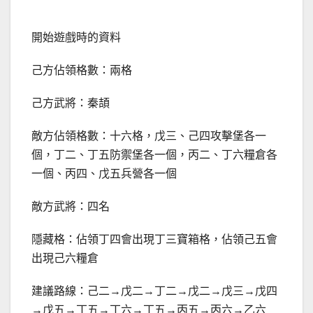
開始遊戲時的資料
己方佔領格數：兩格
己方武將：秦頡
敵方佔領格數：十六格，戊三、己四攻擊堡各一
個，丁二、丁五防禦堡各一個，丙二、丁六糧倉各
一個、丙四、戊五兵營各一個
敵方武將：四名
隱藏格：佔領丁四會出現丁三寶箱格，佔領己五會
出現己六糧倉
建議路線：己二→戊二→丁二→戊二→戊三→戊四
→戊五→丁五→丁六→丁五→丙五→丙六→乙六