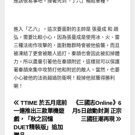
應該很易事吧，接著先到「丁六」補給軍糧。
進入「乙六」，這次要面對的主帥是 張曼成 和 趙
弘，需要比較小心，因為張曼成是使用冰、火、雷
三種法術作攻擊的，面對敵群時會被他偷襲，而且
被凍結了更會被敵人追打，秦頡也會因此被扣掉體
力，所以盡量引著他在秦頡附近，這樣就可以保護
著秦頡來集中攻勢打他和附近的敵人。當然，也要
小心被他的法術越過防衛啊！殺掉他就獲得勝利
喇！
文
TTIME 於五月底前
《三國志Online》6
一連推出三款單機遊
月5日啟動封測 正宗
章
戲，「秋之回憶
三國狂潮再現
導
DUET精裝版」追加