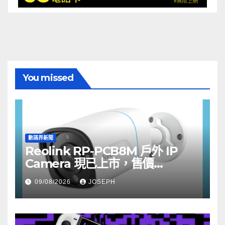
You missed
數碼界新聞
Reolink RP-PCB8M 戶外 IP
Camera 現已上市，售價
HK$722
09/08/2026
JOSEPH