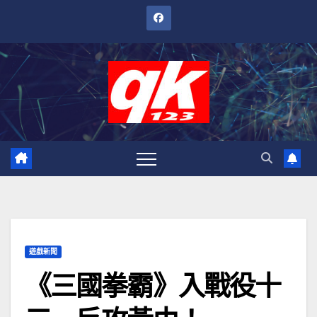
跳
至
內
容
遊戲新聞
《三國拳霸》入戰役十