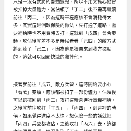
只是一沒有武將的普通據點，所以不用太擔心他會
被扣掉大量體力，當佔領了「丁二」後不需再繼續
前往「丙二」，因為這時軍糧應該不會消耗得太
多，其實這是個較保險的做法，先打通了道路，需
要補給時也不用費時去打，這就到「戊四」會合秦
頡，攻佔後就差不多是時候看看「己四」的敵方武
將到達了「己二」，因為他是獨自來到我方據點
的，這就可以回頭快速的殺掉他。
接著就前往「戊五」敵方兵營，這時開始要小心
「看著」秦頡，應該都被扣了一部份體力，佔領後
可以選擇回到「丙二」攻打這糧倉進行軍糧補給，
之後就前往攻打「丁五」→「丙四」，到這裡的時
候，如果覺得進度不太快，想保險一些的話就把
「丙四」兵營都攻佔，之後攻打「丙六」去，這都