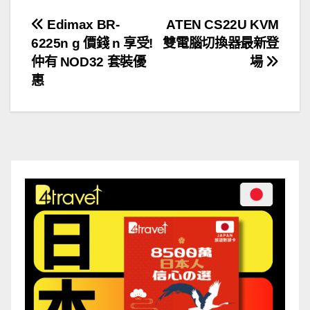
文
Edimax BR-
ATEN CS22U KVM
6225n g 價錢 n 享受!
雙電腦切換器最新登
章
仲有 NOD32 套裝優
場
導
惠
覽