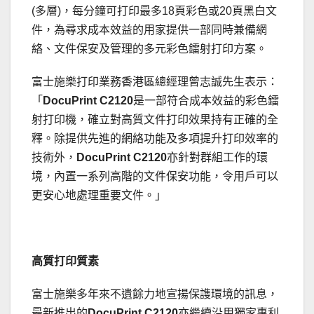
(多層)，每分鐘可打印最多18頁彩色或20頁黑白文
件，為尋求成本效益的用家提供一部同時兼備網
絡、文件保安及管理的多元彩色鐳射打印方案。
富士施樂打印業務香港區總經理曾志誠先生表示：
「
DocuPrint C2120
是一部符合成本效益的彩色鐳
射打印機，確立對高質文件打印效果持有正確的全
釋。除提供先進的網絡功能及多項提升打印效率的
技術外，
DocuPrint C2120
亦針對群組工作的環
境，內置一系列高階的文件保安功能，令用戶可以
更安心地處理重要文件。」
高質打印質素
富士施樂多年來不遺餘力地宣揚保謢環境的訊息，
最新推出的
DocuPrint C2120
亦繼續沿用獨家專利