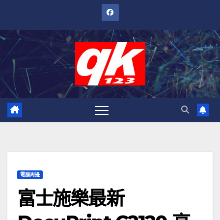
跳
至
內
容
電腦周邊
富士施樂最新