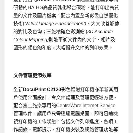
研發的HA-HG高品質乳化聚合碳粉，能打印出高質
量的文件及圖片檔案。配合內置全新影像自然優化
技術(
Natural Image Enhancement)
，大大改善影像
的對比及色均；三維精確色彩測繪 (
3D Accurate
Colour Mapping)
則能平衡文件內的文字、相片及
圖形的顏色飽和度，大幅提升文件的列印效果。
文件管理更添效率
全新
DocuPrint C2120
彩色鐳射打印機亦革新其用
戶使用介面設計，令文件處理及管理更輕鬆方便，
配合富士施樂專用的CentreWare Internet Service
管理軟件，讓用戶只需透過電腦桌面，即可迅速檢
視打印機的工作狀態。包括文件列印進度、各項工
作記錄、電郵提示、打印機安裝及網絡管理功能等