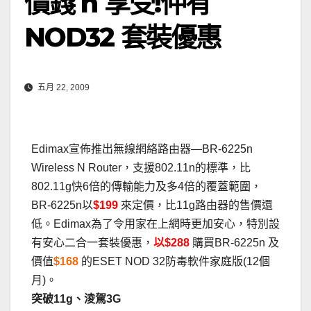
價錢 n 享受!仲有
NOD32 套裝優惠
五月 22, 2009
Edimax宣佈推出無線網絡路由器—BR-6225n
Wireless N Router，支援802.11n的標準，比
802.11g快6倍的傳輸能力及多4倍的覆蓋範圍，
BR-6225n以
$199
來定價，比11g路由器的售價還
低。Edimax為了令用家在上網時更加安心，特別設
有安心二合一套裝優惠，
以$288
購買BR-6225n 及
價值
$168
的ESET NOD 32防毒軟件家庭版(12個
月)。
突破11g、淩駕3G