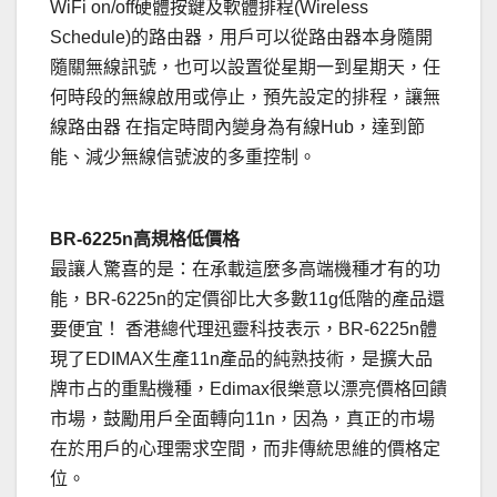
WiFi on/off硬體按鍵及軟體排程(Wireless
Schedule)的路由器，用戶可以從路由器本身隨開
隨關無線訊號，也可以設置從星期一到星期天，任
何時段的無線啟用或停止，預先設定的排程，讓無
線路由器 在指定時間內變身為有線Hub，達到節
能、減少無線信號波的多重控制。
.
BR-6225n高規格低價格
最讓人驚喜的是：在承載這麼多高端機種才有的功
能，BR-6225n的定價卻比大多數11g低階的產品還
要便宜！ 香港總代理迅靈科技表示，BR-6225n體
現了EDIMAX生產11n產品的純熟技術，是擴大品
牌市占的重點機種，Edimax很樂意以漂亮價格回饋
市場，鼓勵用戶全面轉向11n，因為，真正的市場
在於用戶的心理需求空間，而非傳統思維的價格定
位。