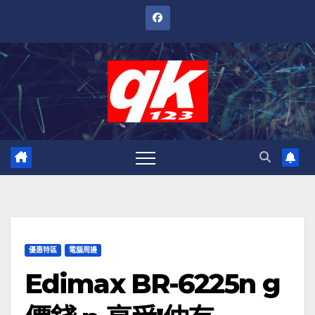
跳
至
內
容
優惠特區
電腦周邊
Edimax BR-6225n g