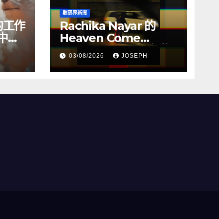
數碼界新聞
的工作
Rachika Nayar 的
中尋
Heaven Come
Crashing 是一首充滿
03/08/2026
JOSEPH
渴望的器樂史詩