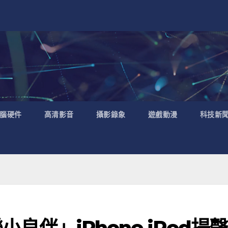
腦硬件
高清影音
攝影錄象
遊戲動漫
科技新
樂小良伴」iPhone iPod揚聲