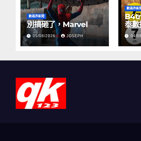
數碼界新
B4t
數碼界新聞
別搞砸了，Marvel
泰數
縫網
05/08/2026
JOSEPH
04/0