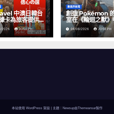
聞
數碼界新聞
ravel 中澳日韓台
創造 Pokémon 
據卡為旅客提供無
室在《輪迴之獸》
絡體驗
找自我聲音的挑戰
8/2026
JOSEPH
04/08/2026
JOSEPH
本站使用 WordPress 架設
|
主題：Newsup由
Themeansar
製作