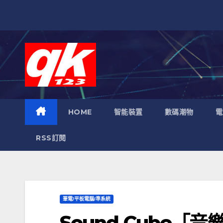
跳
至
內
容
HOME
智能裝置
數碼潮物
電
RSS訂閱
筆電/平板電腦/準系統
Sound Cube「音