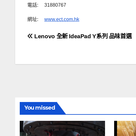
電話: 31880767
網址:
www.ect.com.hk
文
Lenovo 全新 IdeaPad Y系列 品味首選
章
導
覽
You missed