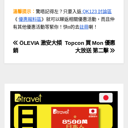
溫馨提示：
驚唔記得左？只要入返
QK123 討論區
《
優惠報料區
》就可以睇返相關優惠活動，而且仲
有其他優惠活動等緊你！快o的去
註冊
喇！
文
ÖLEVIA 激安大傾
Topcon 買 Mon 優惠
銷
大放送 第二擊
章
導
覽