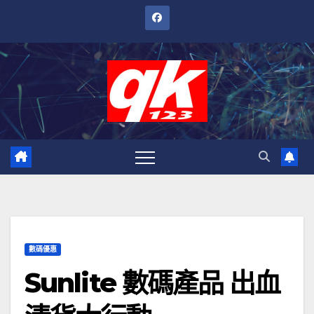
跳
至
內
容
數碼優惠
Sunlite 數碼產品 出血