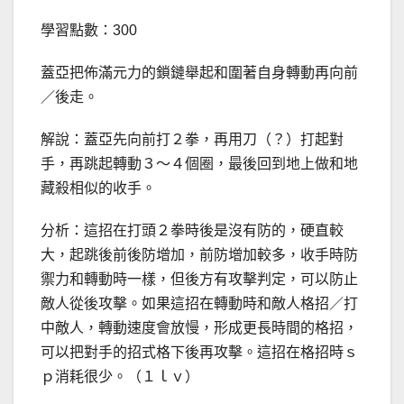
學習點數：300
蓋亞把佈滿元力的鎖鏈舉起和圍著自身轉動再向前
／後走。
解說：蓋亞先向前打２拳，再用刀（？）打起對
手，再跳起轉動３～４個圈，最後回到地上做和地
藏殺相似的收手。
分析：這招在打頭２拳時後是沒有防的，硬直較
大，起跳後前後防增加，前防增加較多，收手時防
禦力和轉動時一樣，但後方有攻擊判定，可以防止
敵人從後攻擊。如果這招在轉動時和敵人格招／打
中敵人，轉動速度會放慢，形成更長時間的格招，
可以把對手的招式格下後再攻擊。這招在格招時ｓ
ｐ消耗很少。（１ｌｖ）