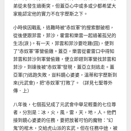
弟從未發生過衝突，但蓋亞心中或多或少都希望大
家能認定他的實力不在宇歷斯之下。
小時侯因戰亂，逃難時被”赤奴軍”的搜索獸破相，
從後便跟菲雲，菲沙，霍雷和樂雲一起過著孤兒的
生活(淚 )。有一天，菲雲和菲沙要吃雞(囧)，便到
了”赤奴軍”軍營偷雞。蓋亞，樂雲從霍雷口中得知
菲雲和菲沙到軍營偷雞，便立即趕到軍營找菲雲和
菲沙，到達後被”赤奴軍”發現，蓋亞立刻逃走。蓋
亞軍(?)逃跑失敗，豈料鏡心婆婆，溫蒂和宇歷斯到
來(元武會)，把”赤奴軍”打敗了。（詳見七聖尊外
傳．上）
八年後，七個孤兒成了元武會中舉足輕重的七位尊
者，分別是：冰，火，風，雷，天，地，人。他們
接到鏡心婆婆的任務，要把放著可怕的魔物：”幻
鬼”的棺木，交給虎山派的玄武。但在任務中途，被