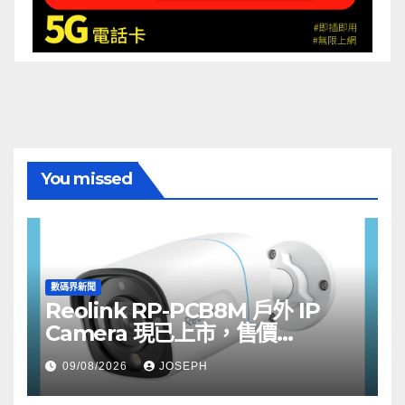
You missed
數碼界新聞
Reolink RP-PCB8M 戶外 IP
Camera 現已上市，售價
HK$722
09/08/2026
JOSEPH