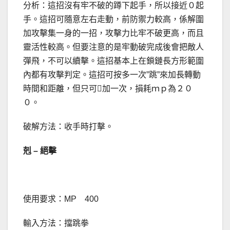
分析：這招沒有牢不破的蹲下起手，所以接近０起
手。這招可隨意左右走動，前防禦力較高，係解圍
加攻擊集一身的一招，攻擊力比牢不破更高，而且
靈活性較高。但要注意的是牢動破完成後會把敵人
彈飛，不可以續擊。這招基本上在鎖鏈長方形範圍
內都有攻擊判定。這招可按多一次”跳”來加長轉動
時間和距離，但只可加一次，損耗ｍｐ為２０
０。
破解方法：收手時打擊。
剋
–
絕擊
使用要求：MP 400
輸入方法：擋跳拳