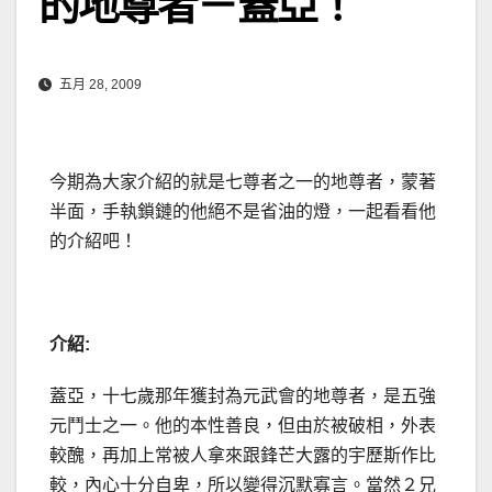
的地尊者－蓋亞！
五月 28, 2009
今期為大家介紹的就是七尊者之一的地尊者，蒙著
半面，手執鎖鏈的他絕不是省油的燈，一起看看他
的介紹吧！
介紹
:
蓋亞，十七歲那年獲封為元武會的地尊者，是五強
元鬥士之一。他的本性善良，但由於被破相，外表
較醜，再加上常被人拿來跟鋒芒大露的宇歷斯作比
較，內心十分自卑，所以變得沉默寡言。當然２兄