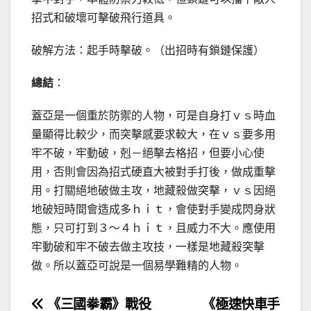
招式和破壞可擊破飛行道具。
破解方法：起手時擊破。（出招時有鎖鏈保護）
總結
：
蓋亞是一個重於防禦的人物，可是自身打ｖｓ時血
量顯得比較少，而突擊感要求較大，在ｖｓ要多用
牢不破，牢動破，剋－絕擊去格招，但要小心使
用，否則會因為招式硬直大被對手打後，做成重擊
用。打關絕地破做主攻，地藏殺做突擊，ｖｓ因絕
地破短時間會造成多ｈｉｔ，會使對手變成閃身狀
態，只可打到３～４ｈｉｔ，且威力不大。應使用
牢動破和牢不破去做主攻技，一樣是地藏殺突擊
做。所以蓋亞可說是一個易學難精的人物。
文
《三國拳霸》戰役
《極速快車手