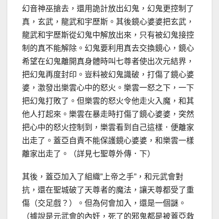
幻音神巫搶去，還用詭計放出幻鬼，幻鬼更控制了
真，玄武，龍武和宇歷斯。其後鏡心婆婆把玄武，
龍武和宇歷斯從幻鬼中解放出來，只有被幻鬼接控
制的真不能解除。幻鬼要利用真去交換鏡心，鏡心
希望在幻鬼離開真身體時叫七尊者使出次元結界，
把幻鬼再度封印。豈料被幻鬼識破，打傷了鏡心婆
婆，激發出樂雲心中的怒火。樂雲一怒之下，一下
把幻鬼打敗了。但樂雲的怒火令他走火入魔，和其
他人打起來。樂雲在暴走時打傷了鏡心婆婆，突然
把心中的怒火控制到，樂雲看到自己這樣．便離家
出走了。蓋亞自責不能保護鏡心婆婆，和樂雲一樣
離家出走了。（詳見七聖尊外傳．下）
其後，蓋亞加入了組織”上帝之手”，和元武會對
抗，還在聖城破了天尊者的魔法，讓天尊都受了重
傷（交足戲？）。但為何會加入，還是一個謎。
（據說是元武會的內奸，死了的邪鬼都是被蓋亞救