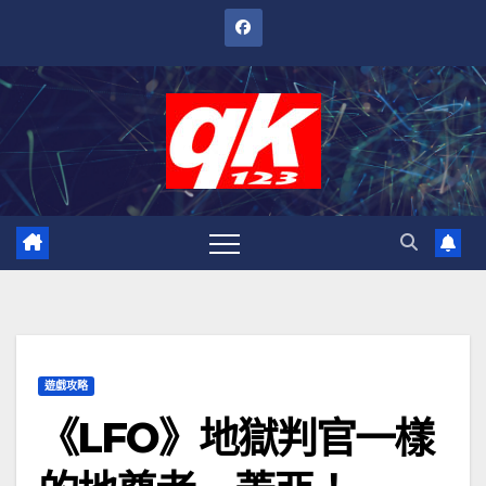
跳
至
內
容
遊戲攻略
《LFO》地獄判官一樣