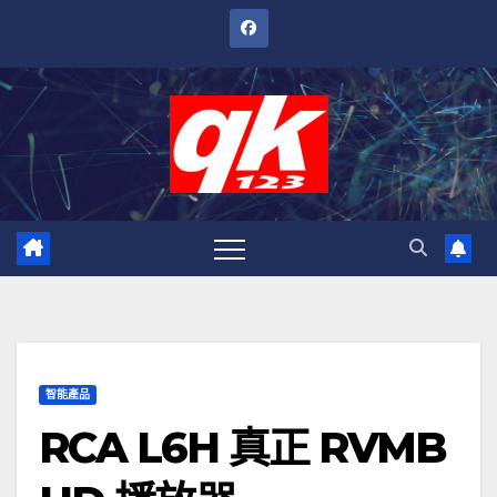
跳
至
內
容
智能產品
RCA L6H 真正 RVMB