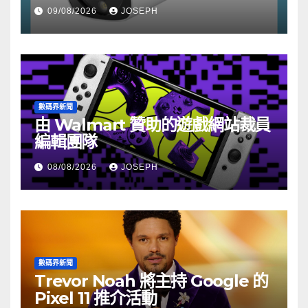
HK$722
09/08/2026
JOSEPH
數碼界新聞
由 Walmart 贊助的遊戲網站裁員
編輯團隊
08/08/2026
JOSEPH
數碼界新聞
Trevor Noah 將主持 Google 的
Pixel 11 推介活動