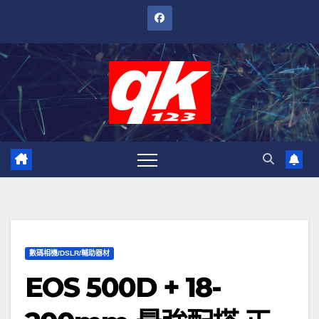
跳
至
內
容
數碼相機/DSLR/輔助器材
EOS 500D + 18-