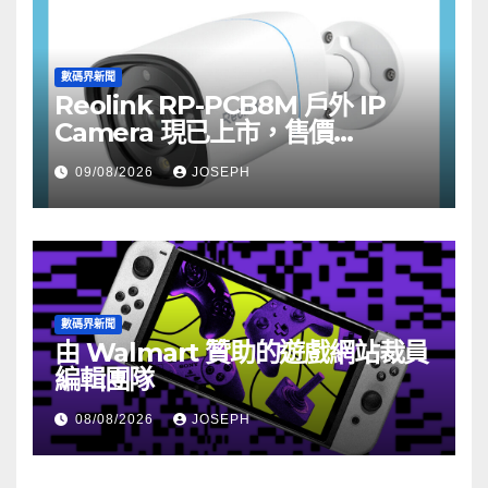
數碼界新聞
Reolink RP-PCB8M 戶外 IP
Camera 現已上市，售價
HK$722
09/08/2026
JOSEPH
數碼界新聞
由 Walmart 贊助的遊戲網站裁員
編輯團隊
08/08/2026
JOSEPH