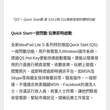
．
"QS"─ Quick Start鍵 是 S10-2與 S12兩款型號的獨特功能
Quick Start
一按閃動
玩樂即時啟動
全新IdeaPad Lite S 系列特別增設Quick Start (QS)
一按閃動功能，用戶無需登入Windows操作系統，
透過QS Hot Key便能快速啟動電腦，便能以簡單易
用的介面進行網頁瀏覽、收聽音樂、玩網上遊戲、
閱覽照片、或即時透過即時通訊平台，如MSN及
Skype等與親友保持聯繫訊等，簡易操作，一按即
達，不僅適合熱衷蹓躂MSN、Facebook的潮流人
士，亦滿足行政人員、商業人士所需，讓他們輕易
收發電郵、緊貼市場狀況，堪稱玩樂工作皆宜。
．