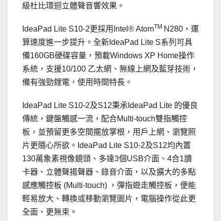
級杜比環迴立體聲音響效果。
TM
IdeaPad Lite S10-2更採用Intel® Atom
N280，運
算速度進一步提升。全新IdeaPad Lite S系列可具
備160GB硬碟容量，預載Windows XP Home操作
系統，支援10/100 乙太網、無線上網及藍芽技術，
備有強勁鋰電，使用時間特長。
IdeaPad Lite S10-2及S12秉承IdeaPad Lite 的優良
傳統，鍵盤觸感一流，配合Multi-touch雙指觸控
板，並預留更多空間擺放掌根，用戶上網、瀏覽照
片更隨心所欲。IdeaPad Lite S10-2及S12均內置
130萬象素視像鏡頭、多達3個USB介面、4合1讀
卡器、立體聲揚聲器、錄音介面，以及擴大的多點
感應觸控板 (Multi-touch) ，彈指遊走觸控板，便能
輕易放大、轉換或移動瀏覽圖片，電腦操作從此更
全面、更無束。