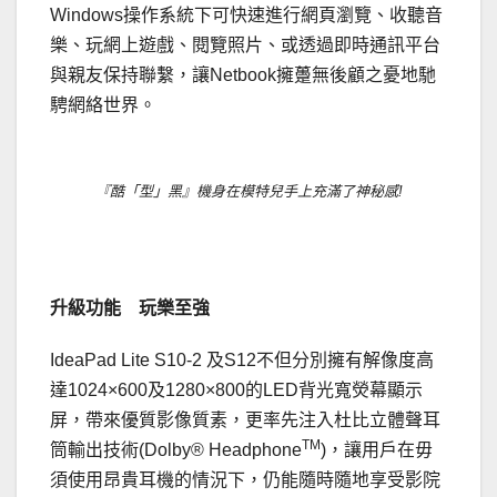
Windows操作系統下可快速進行網頁瀏覽、收聽音
樂、玩網上遊戲、閱覽照片、或透過即時通訊平台
與親友保持聯繫，讓Netbook擁躉無後顧之憂地馳
騁網絡世界。
『酷「型」黑』機身在模特兒手上充滿了神秘感!
．
升級功能 玩樂至強
IdeaPad Lite S10-2 及S12不但分別擁有解像度高
達1024×600及1280×800的LED背光寬熒幕顯示
屏，帶來優質影像質素，更率先注入杜比立體聲耳
TM
筒輸出技術(Dolby® Headphone
)，讓用戶在毋
須使用昂貴耳機的情況下，仍能隨時隨地享受影院