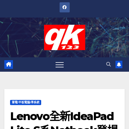
跳
至
內
容
筆電/平板電腦/準系統
Lenovo全新IdeaPad