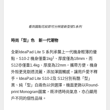
．
看到圓點花紋即可分辨是新型號S系列
時尚「型」色 新一代潮物
全新IdeaPad Lite S 系列承襲上一代機身輕薄的優
1
點，S10-2 機身僅重1kg
、厚度僅為18mm，而
S12亦僅重1.4kg、厚度為22mm，攜帶方便，機身
外殼更見剔透流麗，添加渾圓觸感，讓用戶愛不釋
手。IdeaPad Lite S10-2及 S12分別有酷「型」
黑、純「型」白兩色以供選擇，機面更飾以Round-
print Monogram圖案，既滲透時尚氣息，亦凸顯用
戶不同的個性品味。