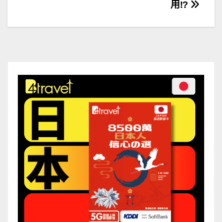
章
用!?
導
覽