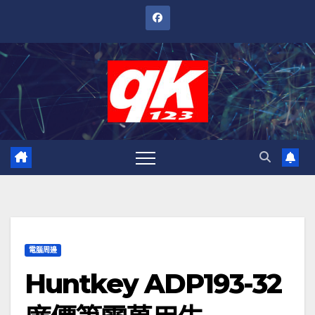
跳
至
內
容
電腦周邊
Huntkey ADP193-32