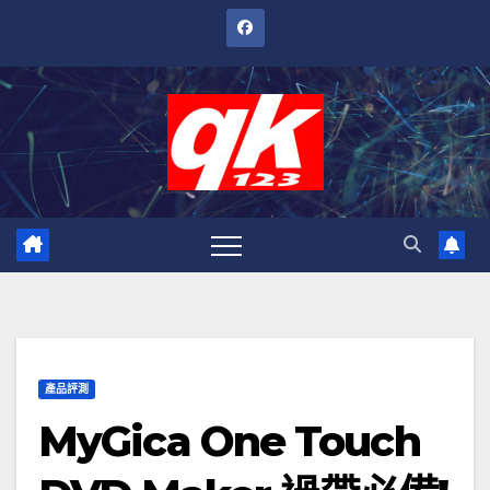
跳
至
內
容
產品評測
MyGica One Touch