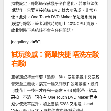
預載設定，錄影過程就幾乎全自動化，若果無須後
期製作，只要直接燒綠 DVD 就大功告成，非常方
便。此外，One Touch DVD Maker 須透過系統資
源進行錄影，筆者測試時約用上 10% CPU 資源，
故此對時下系統該不會有任何問題。
[nggallery id=50]
試玩後感：簡單快捷 唔洗左駁
右駁!
筆者還記得當年要「過帶」時， 要駁電視卡又要駁
音效至主機板，搞完一輪又到軟件設定繁複，最終
可能花上一整日才錄完一兩盒 VHS 錄影帶，認真
惡搞！不過，現在有 One Touch DVD Maker 程序
減少使效率提升，加上售價 $288 又附送 Ulead
Video Studio 10，買軟件成本都係返到喇！