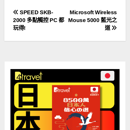
文
SPEED SKB-
Microsoft Wireless
2000 多點觸控 PC 都
Mouse 5000 藍光之
章
玩得!
道
導
覽