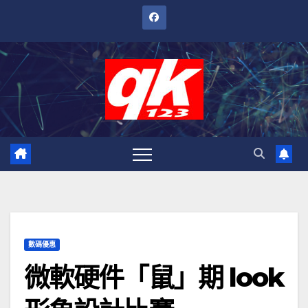
跳
至
內
容
數碼優惠
微軟硬件「鼠」期 look