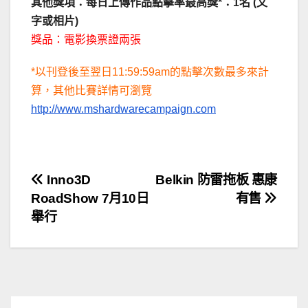
其他獎項：每日上傳作品點擊率最高獎*：1名 (文
字或相片)
獎品：電影換票證兩張
*以刊登後至翌日11:59:59am的點擊次數最多來計
算，其他比賽詳情可瀏覽
http://www.mshardwarecampaign.com
文
Inno3D
Belkin 防雷拖板 惠康
RoadShow 7月10日
有售
章
舉行
導
覽