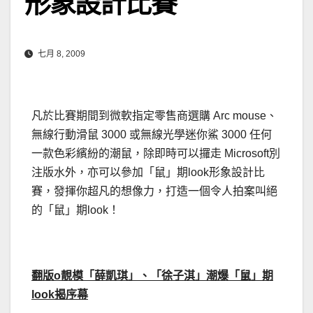
形象設計比賽
七月 8, 2009
凡於比賽期間到微軟指定零售商選購 Arc mouse、
無線行動滑鼠 3000 或無線光學迷你鯊 3000 任何
一款色彩繽紛的潮鼠，除即時可以攞走 Microsoft別
注版水外，亦可以參加「鼠」期look形象設計比
賽，發揮你超凡的想像力，打造一個令人拍案叫絕
的「鼠」期look！
翻版o靚模「薛凱琪」、「徐子淇」潮爆「鼠」期
look揭序幕