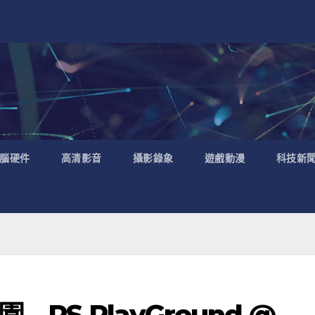
腦硬件
高清影音
攝影錄象
遊戲動漫
科技新
 PS PlayGround @