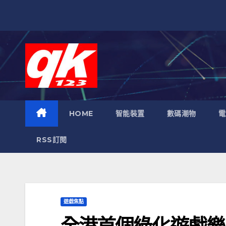
跳
至
內
容
HOME
智能裝置
數碼潮物
電
RSS訂閱
遊戲焦點
全港首個綠化遊戲樂園 –