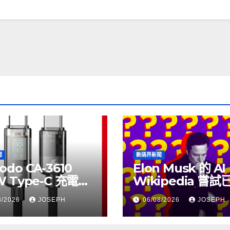
聞
數碼界新聞
odo CA-3610
Elon Musk 的 AI
W Type-C 充電線
Wikipedia 嘗
上市，售價
個月沒有更新了
8/2026
JOSEPH
06/08/2026
JOSEPH
115