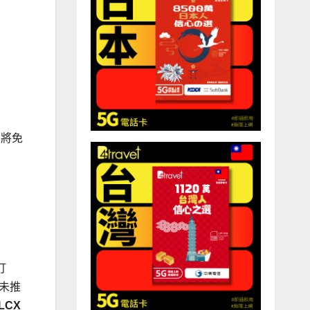
，將免
打
尚未推
@LCX