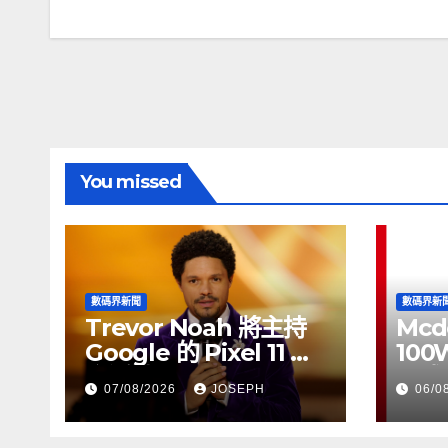
導
覽
You missed
數碼界新聞
數碼界新
Trevor Noah 將主持
Mcd
Google 的 Pixel 11 推
100
介活動
正式
07/08/2026
JOSEPH
06/0
HK$