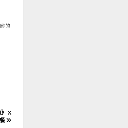
同你的
od》 X
大餐