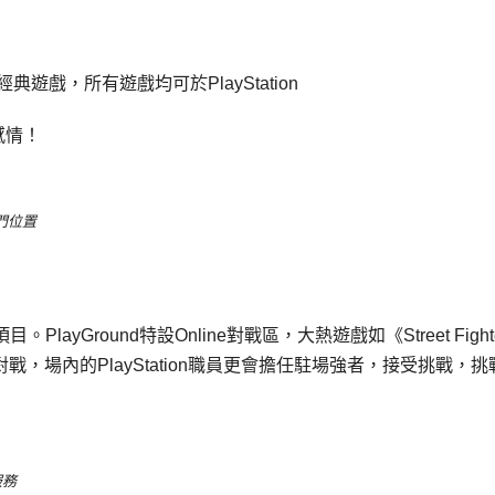
典遊戲，所有遊戲均可於PlayStation
感情！
正門位置
layGround特設Online對戰區，大熱遊戲如《Street Fight
全部支援網上對戰，場內的PlayStation職員更會擔任駐場強者，接受挑戰，
服務