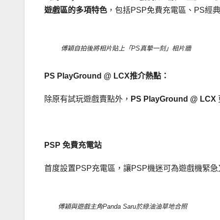
遊戲區的多項特色
，包括PSP免費充電區、PS經典遊戲區
傅穎自拍後將相片貼上「PS真摯一刻」相片牆
PS PlayGround @ LCX
推介熱點：
除原有試玩遊戲賣點外，
PS PlayGround @ LCX
PSP
免費充電站
首度設置PSP充電區，讓PSP機迷可為遊戲機緊
傅穎與遊戲主角Panda Saru於綠油油草地合照