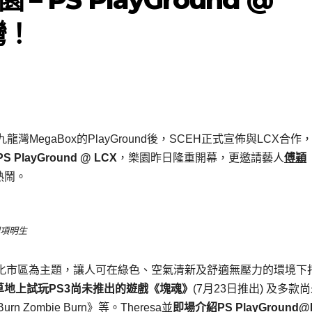
灣！
egaBox的PlayGround後，SCEH正式宣佈與LCX合作
PS PlayGround @ LCX
，樂園昨日隆重開幕，更邀請藝人
傅穎
熱鬧。
理項明生
化市區為主題，讓人可在綠色、空氣清新及舒適無壓力的環境下
草地上試玩
PS3
尚未推出的遊戲《塊魂》
(7月23日推出) 及多款
rn Zombie Burn》等。Theresa並
即場介紹
PS PlayGround