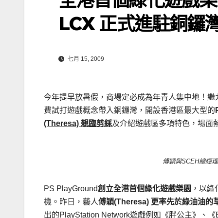
LCX 正式進駐銅鑼
七月 15, 2009
今年提早放暑假，商場定必成為年青人集中地！繼九龍灣M
費試打遊戲概念帶入銅鑼灣，開設香港區最大型的
(Theresa)
親臨剪綵
及介紹遊戲區多項特色，場面
傅穎與SCEH總經
PS PlayGround
創立全港首個綠化遊戲樂園
，以綠
機。昨日，藝人
傅穎
(Theresa)
更率先於綠油油的
出的PlayStation Network遊戲例如《胖公主》、《Bu