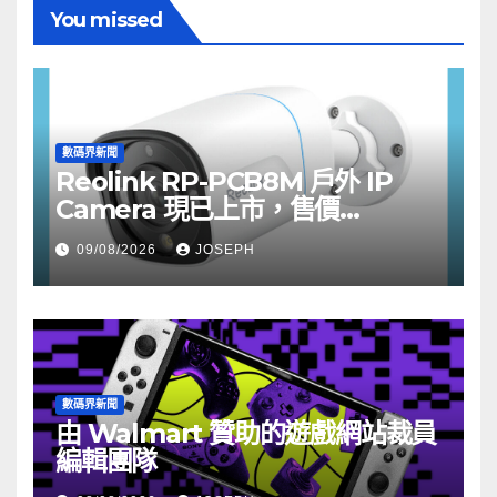
You missed
數碼界新聞
Reolink RP-PCB8M 戶外 IP
Camera 現已上市，售價
HK$722
09/08/2026
JOSEPH
數碼界新聞
由 Walmart 贊助的遊戲網站裁員
編輯團隊