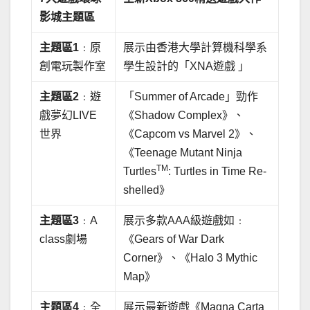
影城
主題
區
主題
區
1
﹕原
展示由香港大學計算機科學系
創電玩製作室
學生設計的「XNA遊戲 」
主題
區
2
﹕遊
「Summer of Arcade」勁作
戲夢幻LIVE
《Shadow Complex》、
世界
《Capcom vs Marvel 2》、
《Teenage Mutant Ninja
TM
Turtles
: Turtles in Time Re-
shelled》
主題
區
3
﹕A
展示多款AAA級遊戲如﹕
class劇場
《Gears of War Dark
Corner》、《Halo 3 Mythic
Map》
主題
區
4
﹕全
展示最新遊戲《Magna Carta