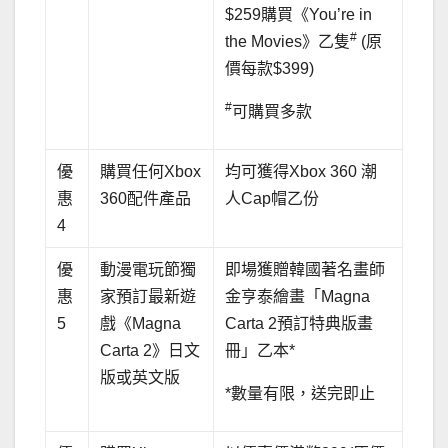
$259購買《You’re in
#
the Movies》乙隻
(原
價每款$399)
#
可購買多款
優
購買任何Xbox
均可獲得Xbox 360 潮
惠
360配件產品
人Cap帽乙份
4
優
動漫電玩節獨
即場獲贈韓國著名畫師
惠
家預訂最新遊
金亨泰繪畫「Magna
5
戲《Magna
Carta 2預訂特典版畫
Carta 2》日文
冊」乙本*
版或英文版
*數量有限，送完即止