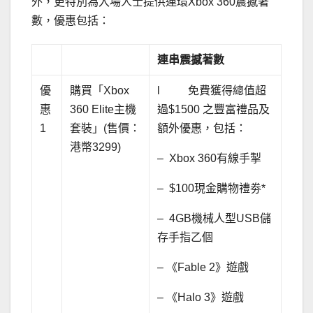
外，更特別為入場人士提供連環Xbox 360震撼著
數，優惠包括：
連串震撼著數
優
購買「Xbox
l 免費獲得總值超
惠
360 Elite主機
過$1500 之豐富禮品及
1
套裝」(售價：
額外優惠，包括：
港幣3299)
– Xbox 360有線手掣
– $100現金購物禮劵*
– 4GB機械人型USB儲
存手指乙個
– 《Fable 2》遊戲
– 《Halo 3》遊戲