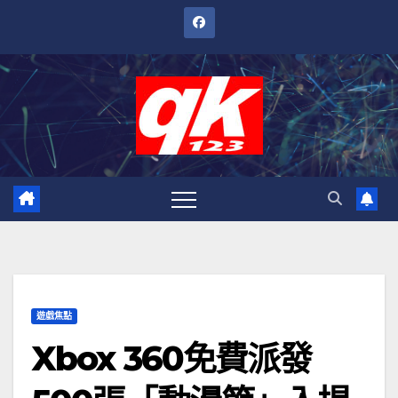
跳
至
內
容
遊戲焦點
Xbox 360免費派發