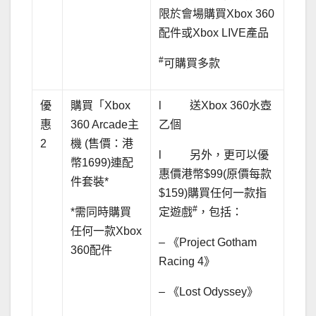
限於會場購買Xbox 360
配件或Xbox LIVE產品
#
可購買多款
優
購買「Xbox
l 送Xbox 360水壺
惠
360 Arcade主
乙個
2
機 (售價：港
l 另外，更可以優
幣1699)連配
惠價港幣$99(原價每款
件套裝*
$159)購買任何一款指
#
*需同時購買
定遊戲
，包括：
任何一款Xbox
– 《Project Gotham
360配件
Racing 4》
– 《Lost Odyssey》