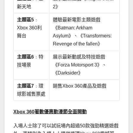
新天地
2》
主題
區
5
﹕
體驗最新電影主題遊戲
Xbox 360利
《Batman: Arkham
舞台
Asylum》、《Transformers:
Revenge of the fallen》
主題
區
6
﹕特
展示最新動感及特技遊戲
技場景
《Forza Motorsport 3》、
《Darksider》
主題
區
7
﹕環
銷售Xbox 360產品及遊戲
球影城售票處
Xbox 360
著數優惠動漫節全面開動
入場人士除了可以試玩場內超過50款強勁精選遊戲