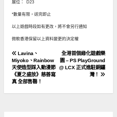
展位： D23
*數量有限，送完即止
以上遊戲時段如有更改，將不會另行通知
微軟香港保留以上資料變更的決定權
文
Lavina、
全港首個綠化遊戲樂
Miyoko、Rainbow
園 – PS PlayGround
章
天使造型踩入動漫節
@ LCX 正式進駐銅鑼
導
《夏之盛放》慈善寫
灣！
真 全部售罄！
覽