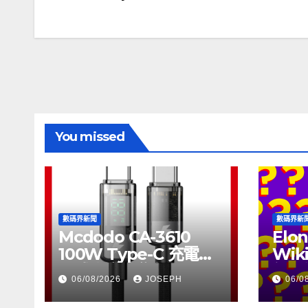
章
導
覽
You missed
數碼界新聞
數碼界新
Mcdodo CA-3610
Elon
100W Type-C 充電線
Wik
正式上市，售價
個月
06/08/2026
JOSEPH
06/0
HK$115