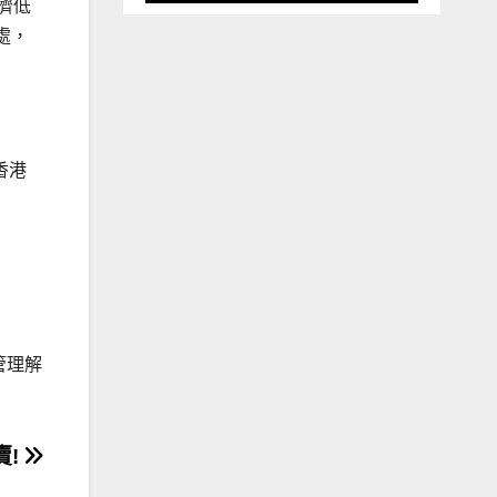
濟低
處，
香港
管理解
賣!