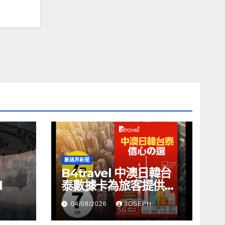
數碼界新聞
B4travel 中澳日韓台
l
泰數據卡為旅客提供無
縫網絡體驗
04/08/2026
JOSEPH