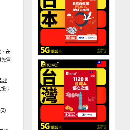
度，在
實施資
指出
支援；
2)