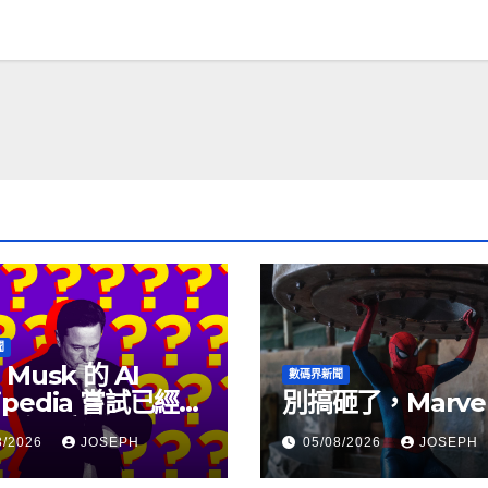
聞
 Musk 的 AI
數碼界新聞
ipedia 嘗試已經幾
別搞砸了，Marve
沒有更新了
8/2026
JOSEPH
05/08/2026
JOSEPH