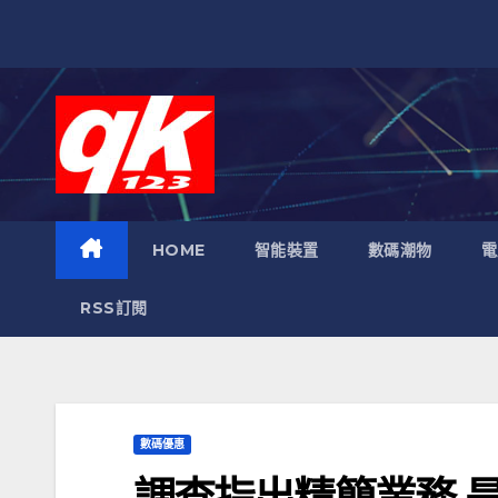
跳
至
內
容
HOME
智能裝置
數碼潮物
電
RSS訂閱
數碼優惠
調查指出精簡業務 