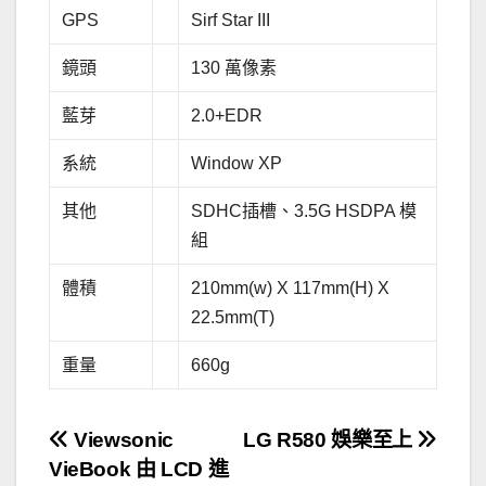
GPS
Sirf Star III
鏡頭
130 萬像素
藍芽
2.0+EDR
系統
Window XP
其他
SDHC插槽、3.5G HSDPA 模
組
體積
210mm(w) X 117mm(H) X
22.5mm(T)
重量
660g
文
Viewsonic
LG R580 娛樂至上
VieBook 由 LCD 進