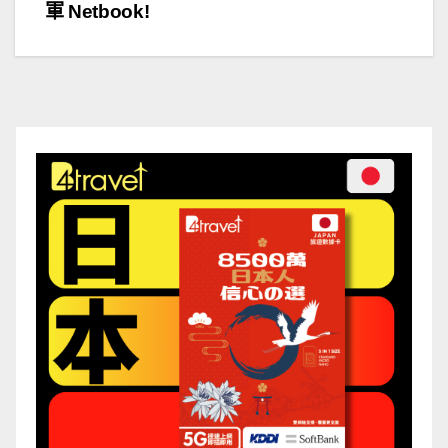
章
軍 Netbook!
導
覽