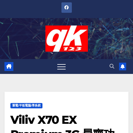
跳
至
內
容
筆電/平板電腦/準系統
Viliv X70 EX