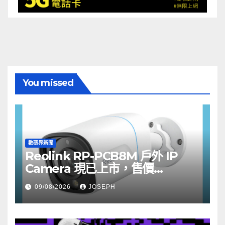
You missed
數碼界新聞
Reolink RP-PCB8M 戶外 IP
Camera 現已上市，售價
HK$722
09/08/2026
JOSEPH