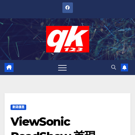
跳
至
內
容
數碼優惠
ViewSonic