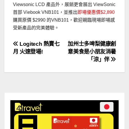
Viewsonic LCD 產品外，展銷更會展出 ViewSonic
首部 Viebook VNB101，並推出
即場優惠價$2,890
購買原價 $2990 的VNB101，歡迎親臨現場即場感
受新產品的完美體驗。
文
Logitech 熱賣七
加州士多啤梨健康創
月 火速登場!
意美食是小朋友消暑
章
「涼」伴
導
覽