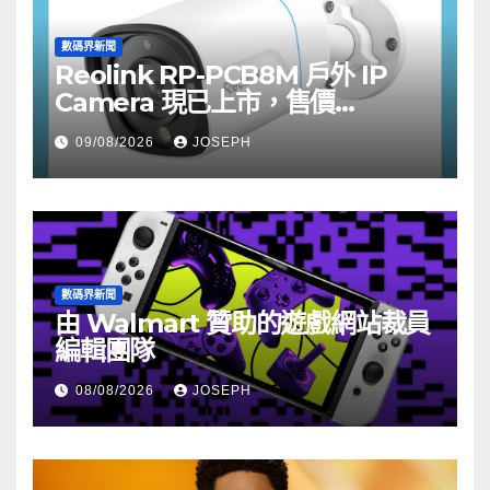
數碼界新聞
Reolink RP-PCB8M 戶外 IP
Camera 現已上市，售價
HK$722
09/08/2026
JOSEPH
數碼界新聞
由 Walmart 贊助的遊戲網站裁員
編輯團隊
08/08/2026
JOSEPH