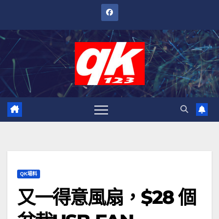
跳
至
內
容
QK場料
又一得意風扇，$28 個