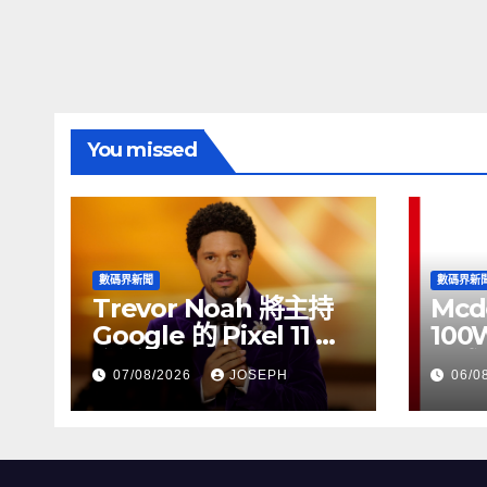
You missed
數碼界新聞
數碼界新
Trevor Noah 將主持
Mcd
Google 的 Pixel 11 推
100
介活動
正式
07/08/2026
JOSEPH
06/0
HK$