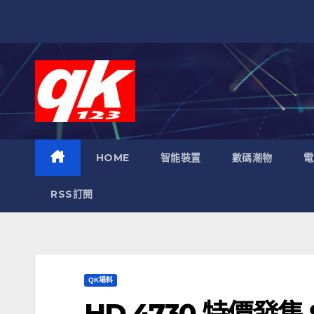
跳
至
內
容
HOME
智能裝置
數碼潮物
電
RSS訂閱
QK場料
HD 4730 特價發售 