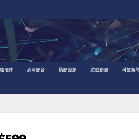
腦硬件
高清影音
攝影錄象
遊戲動漫
科技新
$599