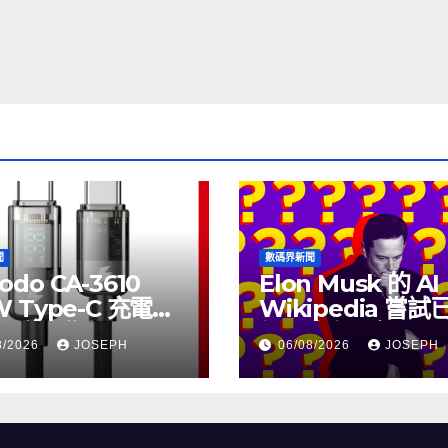
聞
數碼界新聞
odo CA-3610
Elon Musk 的 AI
W Type-C 充電線
Wikipedia 嘗
上市，售價
個月沒有更新了
8/2026
JOSEPH
06/08/2026
JOSEPH
115