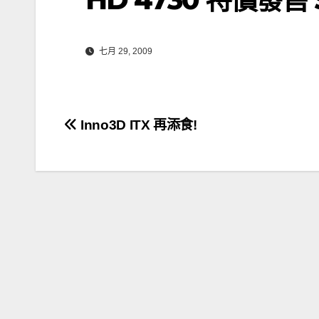
七月 29, 2009
文
Inno3D ITX 再添食!
章
導
覽