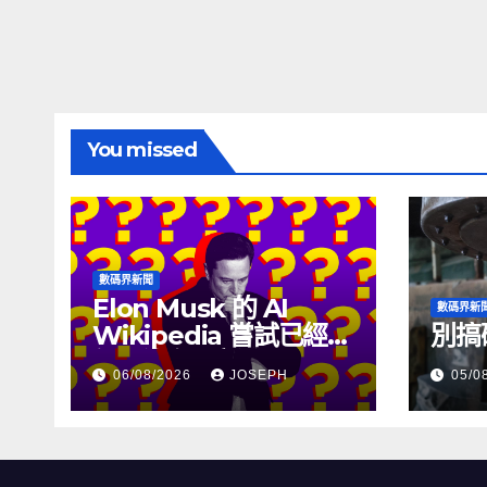
You missed
數碼界新聞
Elon Musk 的 AI
數碼界新
Wikipedia 嘗試已經幾
別搞
個月沒有更新了
06/08/2026
JOSEPH
05/0