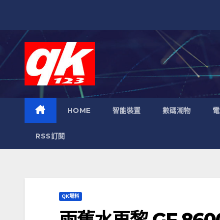
跳
至
內
容
HOME
智能裝置
數碼潮物
電
RSS訂閱
QK場料
兩舊水再黎 GF 860