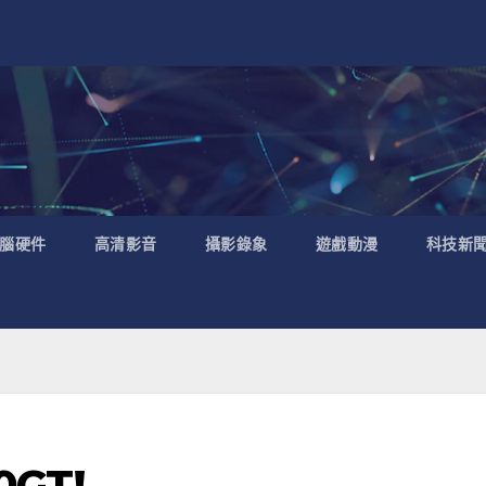
腦硬件
高清影音
攝影錄象
遊戲動漫
科技新
0GT!