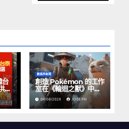
數碼界新聞
韓台
創造 Pokémon 的工作
供無
室在《輪迴之獸》中尋
找自我聲音的挑戰
04/08/2026
JOSEPH