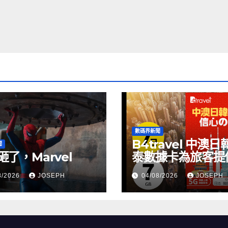
數碼界新聞
B4travel 中澳日
聞
砸了，Marvel
泰數據卡為旅客提
縫網絡體驗
8/2026
JOSEPH
04/08/2026
JOSEPH