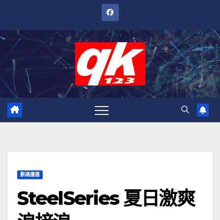
跳
至
內
容
數碼優惠
SteelSeries 夏日激爽