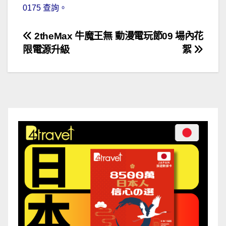
0175 查詢。
文
2theMax 牛魔王無
動漫電玩節09 場內花
限電源升級
絮
章
導
覽