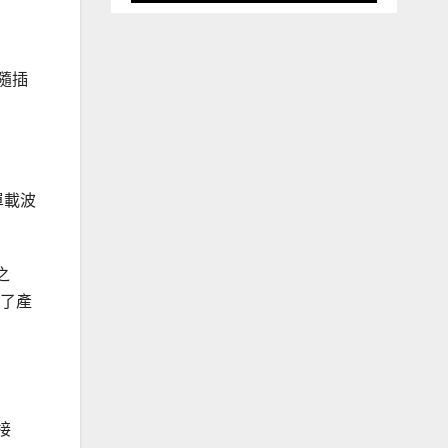
面隨插
單載波
之
高了產
。
接