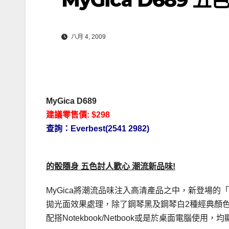
八月 4, 2009
MyGica D689
建議零售價: $298
查詢：Everbest(2541 2982)
的骰隨身 五色討人歡心 潮流新品味!
MyGica將潮流品味注入高清產品之中，新登場的「MyGi
拋光面效果處理，除了鋼琴黑及鋼琴白2種經典顏
配搭Notekbook/Netbook或是於桌面電腦使用，