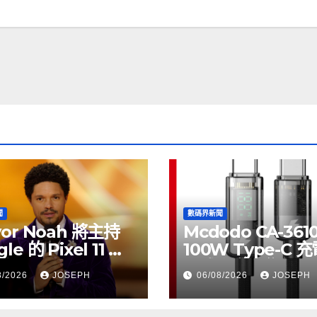
聞
數碼界新聞
vor Noah 將主持
Mcdodo CA-361
le 的 Pixel 11 推
100W Type-C 
動
正式上市，售價
8/2026
JOSEPH
06/08/2026
JOSEPH
HK$115