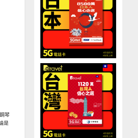
用鋼琴
論是