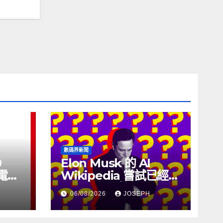
數碼界新聞
0
Elon Musk 的 AI
充電線
Wikipedia 嘗試已經幾
個月沒有更新了
06/08/2026
JOSEPH