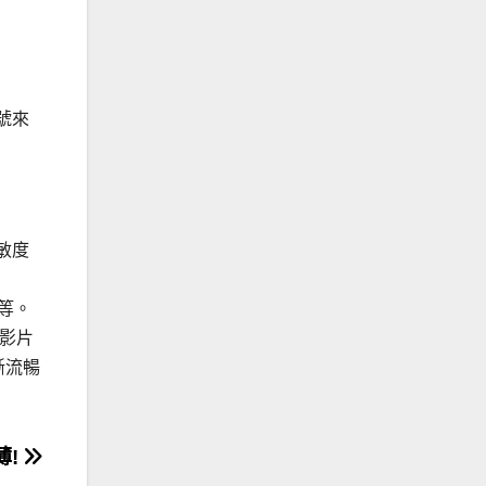
號來
敏度
等等。
、影片
晰流暢
薄!