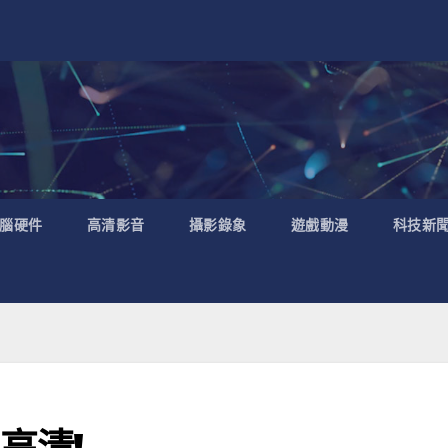
腦硬件
高清影音
攝影錄象
遊戲動漫
科技新
色高清!