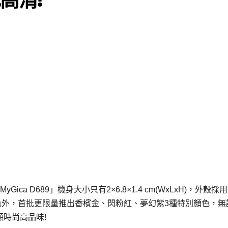
ca D689」機身大小只有2×6.8×1.4 cm(WxLxH)，外殼採
色外，首批更限量推出香檳金、閃粉紅、夢幻紫3種特別顏色，無
均顯時尚高品味!