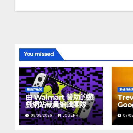
章
導
覽
You missed
數碼界新聞
數碼界新
由 Walmart 贊助的遊
Tre
戲網站裁員編輯團隊
Goog
介活
08/08/2026
JOSEPH
07/0