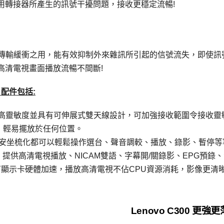
用轉接器所產生的訊號干擾問題，接收更穩定流暢!
體作為訊號傳輸緩衝之用，能有效抑制外來雜訊所引起的信號流失，即使訊
高清電視畫面播放流暢不間斷!
配件包括:
高靈敏度並具有可伸展式雙天線設計，可加強接收範圍令接收靈
盤，輕易擺放於任何位置。
種功能，安坐梳化都可以輕鬆操作選台、聲音調較、播放、錄影、暫停
提供高清電視播放、NICAM雙語、字幕開/關錄影、EPG預錄
統下顯示卡硬體加速，播放高清電視不佔CPU資源消耗，影像更清
Lenovo C300 更強更