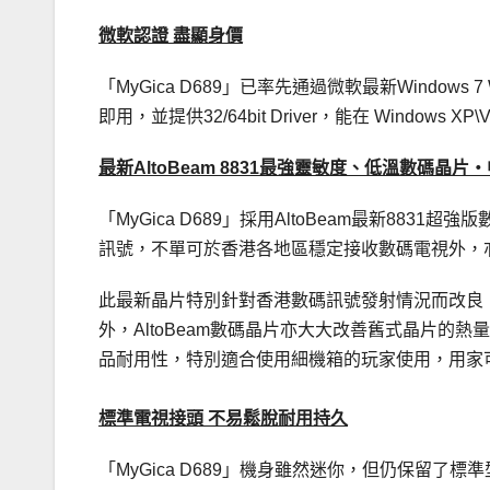
微軟認證 盡顯身價
「MyGica D689」已率先通過微軟最新Window
即用，並提供32/64bit Driver，能在 Windows 
最新AltoBeam 8831最強靈敏度、低溫數碼晶片
「MyGica D689」採用AltoBeam最新88
訊號，不單可於香港各地區穩定接收數碼電視外，
此最新晶片特別針對香港數碼訊號發射情況而改良
外，AltoBeam數碼晶片亦大大改善舊式晶片
品耐用性，特別適合使用細機箱的玩家使用，用家可以輕
標準電視接頭 不易鬆脫耐用持久
「MyGica D689」機身雖然迷你，但仍保留