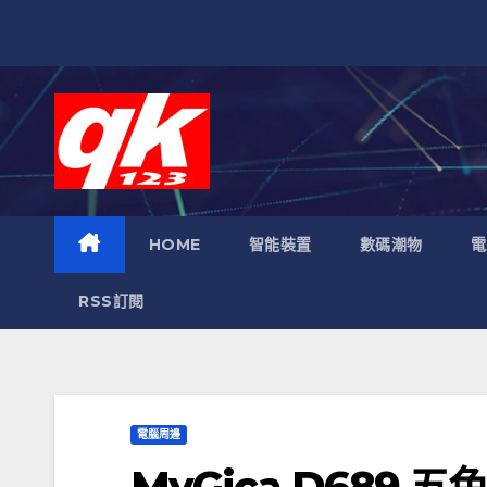
跳
至
內
容
HOME
智能裝置
數碼潮物
電
RSS訂閱
電腦周邊
MyGica D689 五