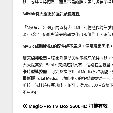
器，安裝直接簡單，而且不易鬆脫，更加避免了採
64Mbit特大緩衝加強訊號穩定性
「MyGica D689」內置特大64Mbit記憶
源不穩定，仍能對流失的訊號作出報償作用，確保
MyGica隨機附送的配件絕不馬虎，滿足玩家需求，
雙天線接收器 –
獨家附贈雙天線電視訊號接收器，
大大提高近1.5dbi。天線底部具有一個磁石型吸
卡片型遙控器 –
可完整操控Total Media各
最新版 Total Media –
功能強大的多媒體娛樂平台，
剪接、光碟燒錄等功能，並可支援VISTA/XP系
不窒格!
文
Magic-Pro TV Box 3600HD 打機有救!