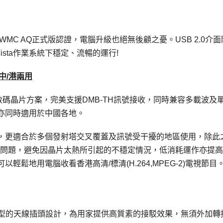
s 7 WMC AQ正式版認證，電腦升級也絕無後顧之憂。USB 2.0介
XP\Vista作業系統下穩定、流暢的運行!
‧中/港兩用
31超強版數碼晶片方案，完美支援DMB-TH訊號接收，同時兼容多載波及
亦同時適用於中國各地。
，更適合於多個發射塔交叉覆蓋及訊號受干擾的地區使用，除此
的熱量問題，避免因晶片太熱所引起的不穩定情況，低消耗運作亦提
鬆地用電腦收看香港高清/標清(H.264,MPEG-2)電視節目
了標準型的天線插頭設計，為用家提供高質素的接駁效果，無須外加轉