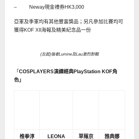
– Neway現金禮券HK3,000
亞軍及季軍均有其他豐富獎品；另凡參加比賽均可
獲得KOF XII海報及精美紀念品一份
(左起)強者Lumine及Lau激烈對戰
「
COSPLAYERS
演繹經典
PlayStation KOF
角
色」
椎拳淳
LEONA
草薙京
雅典娜