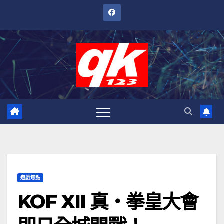
跳
至
內
容
遊戲焦點
KOF XII 真‧拳皇大會