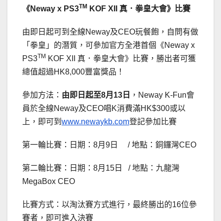
TM
《
Neway x PS3
KOF XII
真．拳皇大會》比賽
由即日起可到全線Neway及CEO玩餐飽，自問有做
「拳皇」的潛質，可參加官方全港首個《Neway x
TM
PS3
KOF XII 真．拳皇大會》比賽，勝出者可獲
總值超過HK8,000豐富獎品！
參加方法：
由即日起至
8
月13
日
，Neway K-Fun會
員於全線Neway及CEO唱K消費滿HK$300或以
上，即可到
www.newaykb.com
登記參加比賽
第一輪比賽：日期：8月9日 / 地點：銅鑼灣CEO
第二輪比賽：日期：8月15日 / 地點：九龍灣
MegaBox CEO
比賽方式：以淘汰賽方式進行，最終勝出的16位參
賽者，即可進入決賽