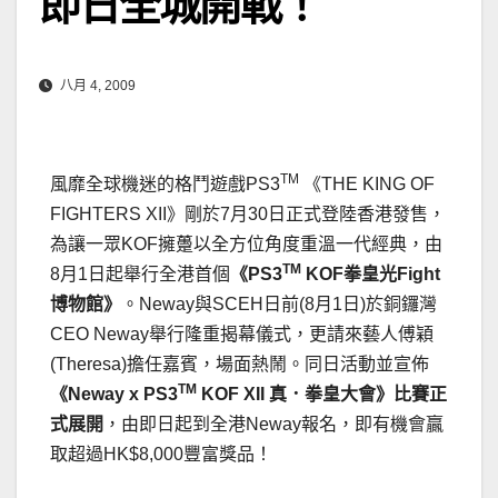
即日全城開戰！
八月 4, 2009
TM
風靡全球機迷的格鬥遊戲PS3
《THE KING OF
FIGHTERS XII》剛於7月30日正式登陸香港發售，
為讓一眾KOF擁躉以全方位角度重溫一代經典，由
TM
8月1日起舉行全港首個
《
PS3
KOF
拳皇光Fight
博物館》
。Neway與SCEH日前(8月1日)於銅鑼灣
CEO Neway舉行隆重揭幕儀式，更請來藝人傅穎
(Theresa)擔任嘉賓，場面熱鬧。同日活動並宣佈
TM
《
Neway x PS3
KOF XII
真．拳皇大會》比賽正
式展開
，由即日起到全港Neway報名，即有機會贏
取超過HK$8,000豐富獎品！