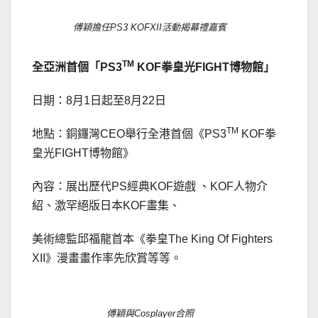
傅穎擔任PS3 KOFXII活動揭幕禮嘉賓
TM
全亞洲首個「
PS3
KOF
拳皇光
FIGHT
博物館」
日期：8月1日起至8月22日
TM
地點：銅鑼灣CEO舉行全港首個《PS3
KOF拳
皇光FIGHT博物館》
內容：展出歷代PS經典KOF遊戲 、KOF人物介
紹、激罕絕版日本KOF畫集、
美術總監邱福龍首本《拳皇The King Of Fighters
XII》漫畫畫作率先欣賞等等。
傅穎與Cosplayer合照