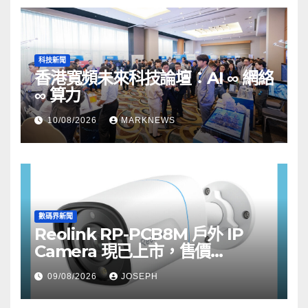
科技新聞
香港寬頻未來科技論壇：AI ∞ 網絡
∞ 算力
10/08/2026
MARKNEWS
數碼界新聞
Reolink RP-PCB8M 戶外 IP
Camera 現已上市，售價
HK$722
09/08/2026
JOSEPH