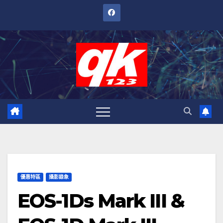
跳
至
內
容
優惠特區
攝影錄象
EOS-1Ds Mark III &