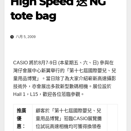
High Speed 送 NG
tote bag
八月 5, 2009
CASIO 將於8月7-9日 (本星期五、六、日) 參與在
灣仔會展中心新翼舉行的「第十七屆國際嬰兒、兒
童用品博覽」。當日除了為大家介紹嶄新高速攝影
技術外，亦會展出多款新型數碼相機。展位設於
Hall 1，L15，歡迎各位蒞臨參觀。
推廣
顧客於「第十七屆國際嬰兒、兒
優
童用品博覽」蒞臨CASIO展覽攤
惠：
位試玩高速相機均可獲得換領卷