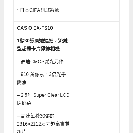
* 日本CIPA測試數據
CASIO EX-FS10
1
秒30張高速連拍，流線
型超薄卡片攝錄相機
– 高速CMOS感光元件
– 910 萬像素，3倍光學
變焦
– 2.5吋 Super Clear LCD
闊屏幕
– 高達每秒30張的
2816×2112尺寸超高畫質
相片