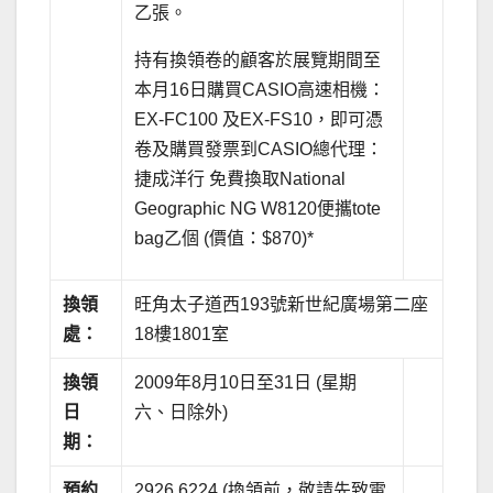
乙張。
持有換領卷的顧客於展覽期間至
本月16日購買CASIO高速相機：
EX-FC100 及EX-FS10，即可憑
卷及購買發票到CASIO總代理：
捷成洋行 免費換取National
Geographic NG W8120便攜tote
bag乙個 (價值：$870)*
換領
旺角太子道西193號新世紀廣場第二座
處：
18樓1801室
換領
2009年8月10日至31日 (星期
日
六、日除外)
期：
預約
2926 6224 (換領前，敬請先致電