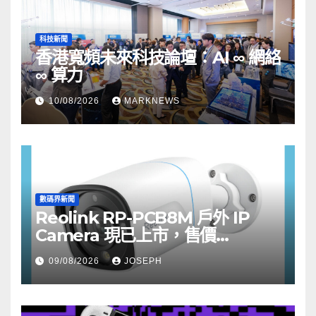
科技新聞
香港寬頻未來科技論壇：AI ∞ 網絡
∞ 算力
10/08/2026
MARKNEWS
數碼界新聞
Reolink RP-PCB8M 戶外 IP
Camera 現已上市，售價
HK$722
09/08/2026
JOSEPH