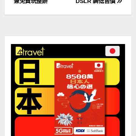
兼免費玩整餅
DSLR 調低售價
導
覽