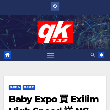
跳
至
內
容
優惠特區
攝影錄象
Baby Expo 買 Exilim