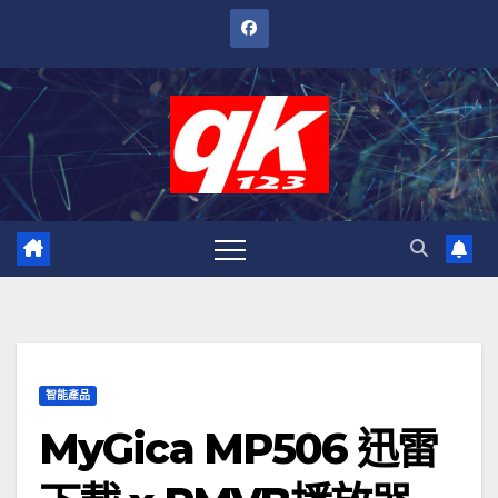
跳
至
內
容
智能產品
MyGica MP506 迅雷