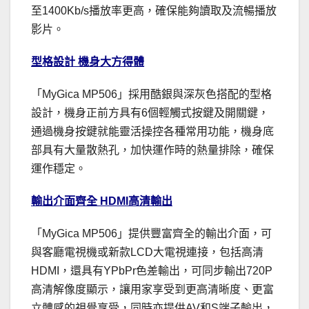
至1400Kb/s播放率更高，確保能夠讀取及流暢播放
影片。
型格設計 機身大方得體
「MyGica MP506」採用酷銀與深灰色搭配的型格
設計，機身正前方具有6個輕觸式按鍵及開關鍵，
通過機身按鍵就能靈活操控各種常用功能，機身底
部具有大量散熱孔，加快運作時的熱量排除，確保
運作穩定。
輸出介面齊全 HDMI高清輸出
「MyGica MP506」提供豐富齊全的輸出介面，可
與客廳電視機或新款LCD大電視連接，包括高清
HDMI，還具有YPbPr色差輸出，可同步輸出720P
高清解像度顯示，讓用家享受到更高清晰度、更富
立體感的視覺享受，同時亦提供AV和S端子輸出，