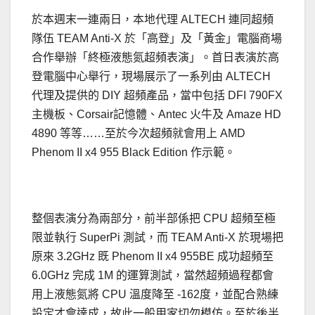
於本週末一連兩日，本地代理 ALTECH 連同超頻
隊伍 TEAM Anti-X 於「高登」及「黃金」電腦商場
合作舉辦「終極液態氮超頻表演」。首日表演於高
登電腦中心舉行，現場展示了一系列由 ALTECH
代理及提供的 DIY 超頻產品，當中包括 DFI 790FX
主機板、Corsair記憶體、Antec 火牛及 Amaze HD
4890 等等……至於今次超頻就會用上 AMD
Phenom II x4 955 Black Edition 作示範。
整個表演分為兩部分，前半部係把 CPU 超頻至極
限並執行 SuperPi 測試，而 TEAM Anti-X 於現場把
原來 3.2GHz 既 Phenom II x4 955BE 成功超頻至
6.0GHz 完成 1M 的運算測試，當然超頻過程都會
用上液態氮將 CPU 溫度降至 -162度，並配合熟練
設定才會達成，故此一般用家切勿模仿。至於後半