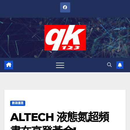
跳
至
內
容
數碼優惠
ALTECH 液態氮超頻