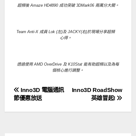
超頻後 Amaze HD4890 成功突破 3DMark06 兩萬分大關。
Team Anti-X 成員 Lok (左)及 JACKY(右)於現場分享超頻
心得。
透過使用 AMD OverDrive 及 K10Stat 能有助超頻以及為每
個核心進行調整。
文
Inno3D 電腦通訊
Inno3D RoadShow
節優惠放送
英雄冒起!
章
導
覽