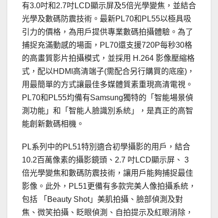
有3.0吋和2.7吋LCD顯示屏及5倍光學變焦，並結合
光學及數碼防震技術。最新PL70和PL55以極具吸
引力的價格，為用戶提供專業數碼拍攝體驗。為了
捕捉充滿動感的場面，PL70還支援720P每秒30格
的高畫質影片拍攝模式，並採用 H.264 影像壓縮格
式，配以HDMI高清端子(需配合另行購買的底座)，
用最簡單的方式讓最佳多媒體質素重現高清電視。
PL70和PL55均備有Samsung獨特的「智能場景偵
測功能」和「智能人臉識別系統」，是真正的高智
能創新數碼相機。
PL系列中的PL51特別適合初學攝影的用戶，結合
10.2百萬像素的攝影鏡頭、2.7 吋LCD顯示屏、 3
倍光學變焦和數碼防震技術，讓用戶能夠捕捉最佳
影像。此外，PL51更備有多款完美人像拍攝系統，
包括 「Beauty Shot」美肌拍攝、臉部偵測及對
焦、微笑拍攝、眨眼偵測、自拍提示及紅眼消除，