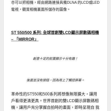
亦可以把相機，經由網路連接具備
的
或
DLNA
LCD
LED
電視，觀賞相機裏面所儲存的圖像。
．
ST 550/500
系列
:
全球首創雙
LCD
顯示屏數碼相機
–
「
MIRROR
」
創意十足的前置顯示十分有趣！
後面並沒有按鈕，因為用上了觸控屏幕。
革命性的ST550和500系列將想像無限擴大，讓用
戶看得更清更真。世界首創的雙LCD顯示屏數碼相
機，讓用戶充分掌握自拍時的畫面，即時呈現自 我