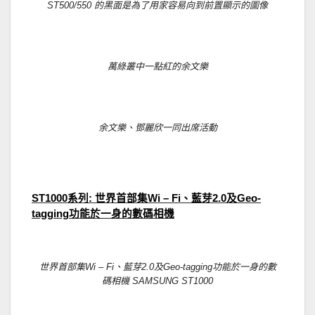
ST500/550 的黑面是為了用家容易向到前置顯示的圖像
萬綠叢中一點紅的余文樂
余文樂、鄧麗欣一同出席活動
．
系列
世界首部集
、藍芽
及
ST1000
:
Wi – Fi
2.0
Geo-
功能於一身的數碼相機
tagging
世界首部集Wi – Fi、藍芽2.0及Geo-tagging功能於一身的數
碼相機 SAMSUNG ST1000