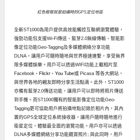
紅色框框就是拍攝時的GPS定位地區
全新
為用戶提供高效能觸控互聯網瀏覽體驗，
ST1000
強勁功能包支援
傳送、藍芽
無線傳輸、智能影
Wi-Fi
2.0
像定位功能
及多媒體網絡分享功能
Geo-Tagging
，讓用戶可隨時隨地與世界極速連繫，享受無界
DLNA
限多媒體娛樂。用戶可以透過
功能上
載相片至
WIFI
、
、
或
等各大
網站，
Facebook
Flickr
You Tube
Picasa
與
世
界各地的親友即時分享生活點滴
。此外，
ST1000
亦備有藍芽
傳送功能，讓用戶可以即時將照片傳送
2.0
到手機。而
獨有的
智能影像定位功能
ST1000
Geo-
更可協助用戶將拍攝地點記錄於相片內，其內
Tagging
置的
全球定位系統接收器，讓用戶隨時隨地進行
GPS
衛星定位，體驗最全面的瀏覽功能。用戶亦可以透過
多媒體網絡分享功能觀賞照片
與此同時，用戶
DLNA
;