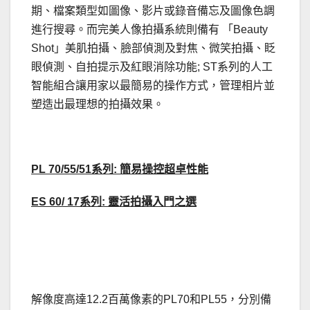
期、檔案類型如圖像、影片或錄音備忘及圖像色調
進行搜尋。而完美人像拍攝系統則備有 「Beauty
Shot」美肌拍攝、臉部偵測及對焦、微笑拍攝、眨
眼偵測、自拍提示及紅眼消除功能;
ST系列的人工
智能組合讓用家以最簡易的操作方式，管理相片並
塑造出最理想的拍攝效果。
.
PL 70/55/51
系列
:
簡易操控超卓性能
ES 60/ 17
系列
:
靈活拍攝入門之選
解像度高達12.2百萬像素的PL70和PL55，分別備