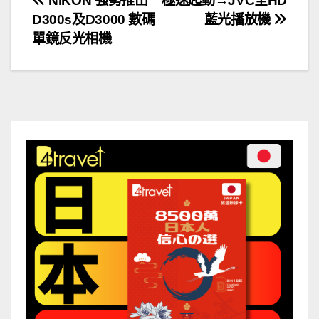
文
NIKON 強勢推出
極速起動→JVC全HD
D300s及D3000 數碼
藍光播放機
章
單鏡反光相機
導
覽