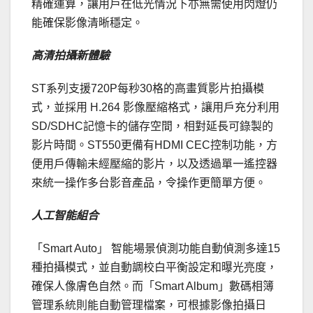
精確運算，讓用戶在低光情況下亦無需使用閃燈仍
能確保影像清晰穩定。
高清拍攝新體驗
ST系列支援720P每秒30格的高畫質影片拍攝模
式，並採用 H.264 影像壓縮格式，讓用戶充分利用
SD/SDHC記憶卡的儲存空間，相對延長可錄製的
影片時間。ST550更備有HDMI CEC控制功能，方
便用戶傳輸未經壓縮的影片，以及透過單一遙控器
來統一操作多台影音產品，令操作更簡單方便。
人工智能組合
「Smart Auto」 智能場景偵測功能自動偵測多達15
種拍攝模式，並自動調校白平衡設定和曝光亮度，
確保人像膚色自然。而「Smart Album」數碼相簿
管理系統則能自動管理檔案，可根據影像拍攝日