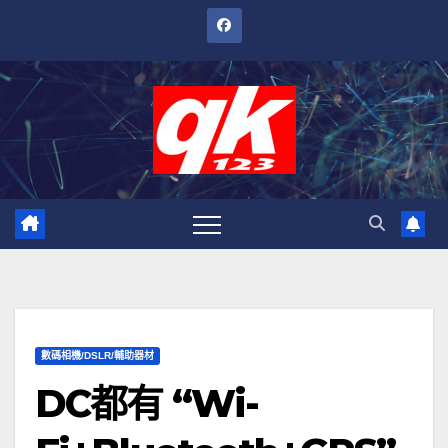
跳
至
內
容
數碼相機/DSLR/輔助器材
DC都有 “Wi-