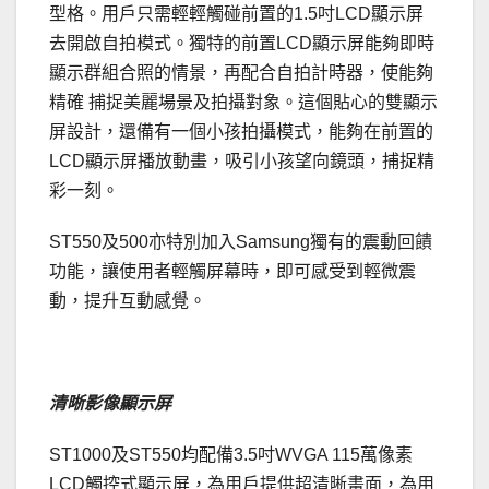
型格。用戶只需輕輕觸碰前置的1.5吋LCD顯示屏
去開啟自拍模式。獨特的前置LCD顯示屏能夠即時
顯示群組合照的情景，再配合自拍計時器，使能夠
精確 捕捉美麗場景及拍攝對象。這個貼心的雙顯示
屏設計，還備有一個小孩拍攝模式，能夠在前置的
LCD顯示屏播放動畫，吸引小孩望向鏡頭，捕捉精
彩一刻。
ST550及500亦特別加入Samsung獨有的震動回饋
功能，讓使用者輕觸屏幕時，即可感受到輕微震
動，提升互動感覺。
．
清晰影像顯示屏
ST1000及ST550均配備3.5吋WVGA 115萬像素
LCD觸控式顯示屏，為用戶提供超清晰畫面，為用