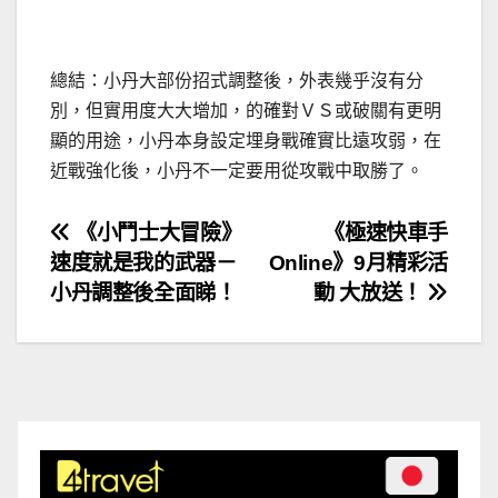
總結：小丹大部份招式調整後，外表幾乎沒有分
別，但實用度大大增加，的確對ＶＳ或破關有更明
顯的用途，小丹本身設定埋身戰確實比遠攻弱，在
近戰強化後，小丹不一定要用從攻戰中取勝了。
文
《小鬥士大冒險》
《極速快車手
速度就是我的武器－
Online》9月精彩活
章
小丹調整後全面睇！
動 大放送！
導
覽