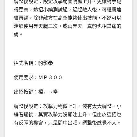
調整後設定：設定攻擊範圍明顯上升，更讓對手踢
得更高，這招小編測試過，踢起敵人後，可繼續連
續再踢，除非敵方在高空能夠使出技能，不然可以
連續使用昇天腿三次，或兩昇天一真豹也相當痛的
說。
招式名稱：豹影拳
使用要求：ＭＰ３００
出招按鍵：檔←→拳
調整後設定：攻擊力稍微上升，沒有太大調整，小
編看過後，其實攻擊力沒顯注上升，但由於這招也
有反彈的機會，只是間中出吧，調整後感覺不大。