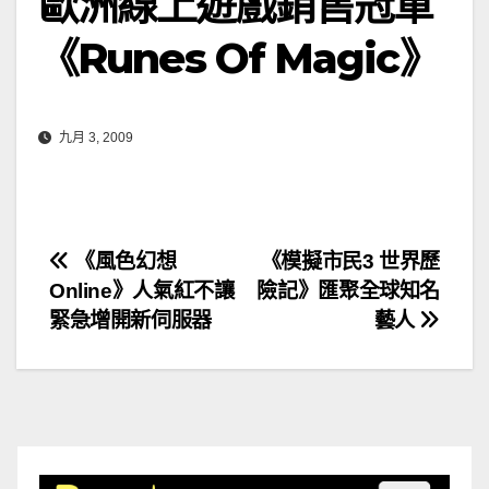
歐洲線上遊戲銷售冠軍
《Runes Of Magic》
九月 3, 2009
文
《風色幻想
《模擬市民3 世界歷
Online》人氣紅不讓
險記》匯聚全球知名
章
緊急增開新伺服器
藝人
導
覽