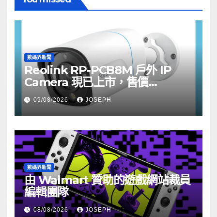
數碼界新聞
Reolink RP-PCB8M 戶外 IP
Camera 現已上市，售價
HK$722
09/08/2026
JOSEPH
數碼界新聞
由 Walmart 贊助的遊戲網站裁員
編輯團隊
08/08/2026
JOSEPH