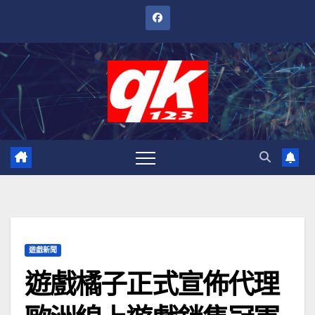
跳
至
內
容
遊戲新聞
遊戲橘子正式宣佈代理