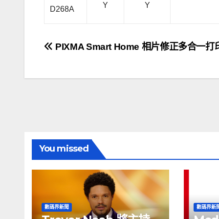
Y
Y
D268A
文
PIXMA Smart Home 相片修正多合一
章
導
覽
You missed
數碼界新聞
數碼界新