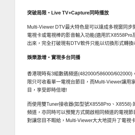
突破局限‧Live TV+Capture同時播放
Multi-Viewer DTV最大特色是可以達成
電視卡或電視棒的影音輸入功能(適用於X8558Pro
出來，完全打破現有DTV軟件只能以切換形式轉換
娛樂激增‧實現多台同播
香港現時有3組數碼頻道(482000/586000/60
限只可收看單一電視台節目，而Multi-Viewe
目，享受即時倍增!
而使用雙Tuner接收器(如型號X8558Pro、X
頻道，亦同時可以預覽方式開啟相同頻道的電視節
對讓您目不暇給，Multi-Viewer大大地提升了
.