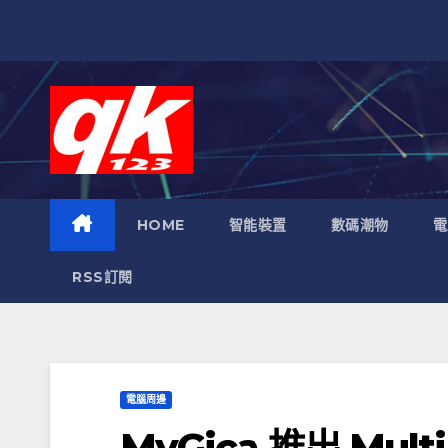
跳
至
內
容
HOME
智能裝置
數碼潮物
電
RSS訂閱
電腦周邊
MyGica 推出 Mul