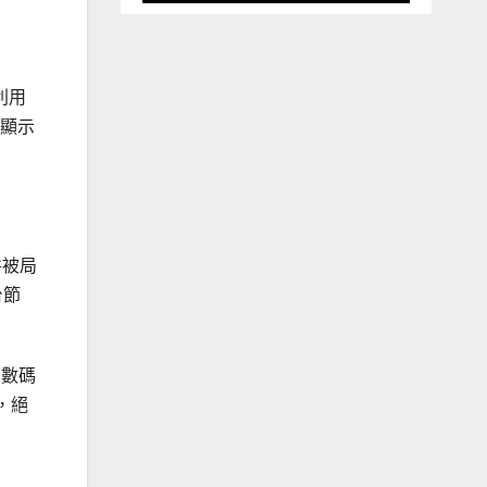
利用
時顯示
件被局
台節
的數碼
，絕