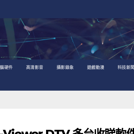
腦硬件
高清影音
攝影錄象
遊戲動漫
科技新
ti-Viewer DTV 多台收睇軟