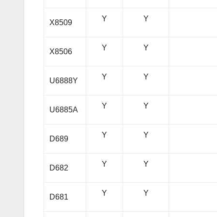
Y
Y
X8509
Y
Y
X8506
Y
Y
U6888Y
Y
Y
U6885A
Y
Y
D689
Y
Y
D682
Y
Y
D681