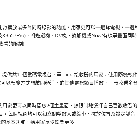
多視窗同步開啟播放或多台同時錄影的功能，用家更可以一邊睇電視，一邊
及X8557Pro)，將遊戲機、DV機、錄影機或Now/有線等畫面同
收看的限制!
2000)，提供共11個數碼電視台，單Tuner接收器的用家，使用隨機軟
r讓用家可以預覽方式開啟同頻道下的其他電視節目播放，同時收看多
8558) 的用家更可以同時開啟2個主畫面，無限制地選擇自己喜歡收看
目，每個視窗均可以獨立調整放大或縮小、擺放位置及設定靜音
電視卡的基本功能，給用家享受娛樂更多!