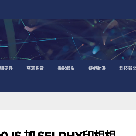
腦硬件
高清影音
攝影錄象
遊戲動漫
科技新
0 IS 加 SELPHY印相相