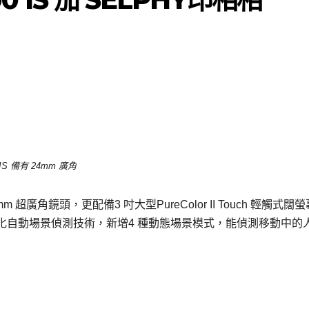
0IS 備有 24mm 廣角
4mm 超廣角鏡頭，更配備3 吋大型PureColor II Touch 輕觸式闊
化自動場景偵測技術，新增4 種動態場景模式，能偵測移動中的