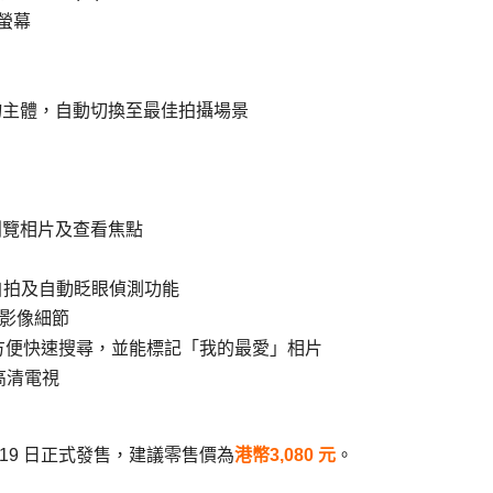
闊螢幕
物主體，自動切換至最佳拍攝場景
瀏覽相片及查看焦點
備臉孔自拍及自動眨眼偵測功能
更多影像細節
圖方便快速搜尋，並能標記「我的最愛」相片
至高清電視
9 月19 日正式發售，建議零售價為
港幣3,080 元
。