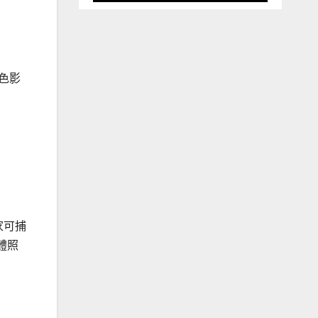
出色影
家可捕
體照