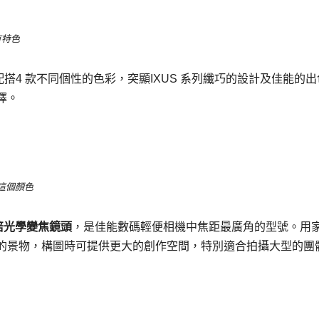
有特色
外型配搭4 款不同個性的色彩，突顯IXUS 系列纖巧的設計及佳能的
擇。
這個顏色
 倍光學變焦鏡頭
，是佳能數碼輕便相機中焦距最廣角的型號。用
的景物，構圖時可提供更大的創作空間，特別適合拍攝大型的團