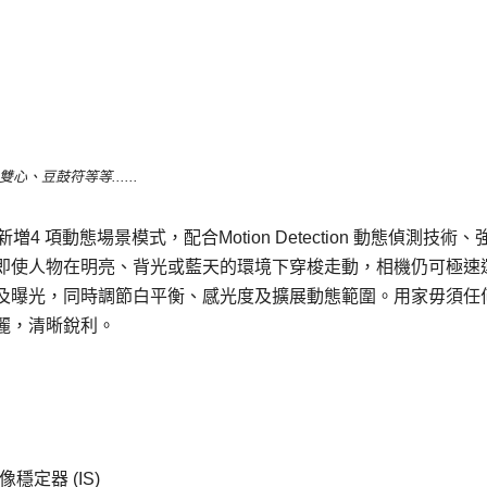
、豆鼓符等等......
新増4 項動態場景模式，配合Motion Detection 動態偵測技術、強
技術，即使人物在明亮、背光或藍天的環境下穿梭走動，相機仍可極速
及曝光，同時調節白平衡、感光度及擴展動態範圍。用家毋須任
麗，清晰銳利。
穩定器 (IS)