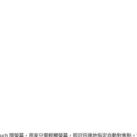
olor II Touch 闊螢幕，用家只需輕觸螢幕，即可迅速地指定自動對焦點