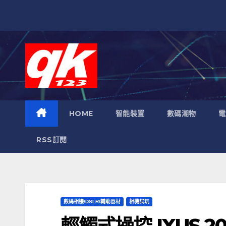
跳
至
內
容
HOME
智能裝置
數碼潮物
電
RSS訂閱
數碼相機/DSLR/輔助器材
相機試玩
輕觸式操控 IXUS 20