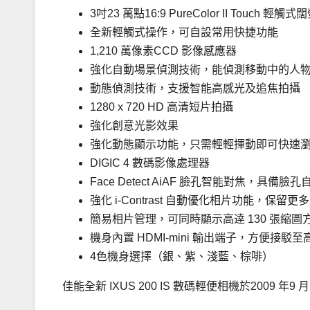
3吋23 萬點16:9 PureColor II Touch 輕觸式
全新輕觸式操作，可自設常用快捷功能
1,210 萬像素CCD 影像感應器
強化自動場景偵測技術，能偵測移動中的人
動態偵測技術，支援智能高感光及追焦拍攝
1280 x 720 HD 高清短片拍攝
強化創意光影效果
強化動態顯示功能，只需輕輕揮動即可快速
DIGIC 4 數碼影像處理器
Face Detect AiAF 臉孔智能對焦，具
強化 i-Contrast 自動優化相片功能，保留
簡易相片管理，可同時顯示高逹 130 張縮
機身內置 HDMI-mini 輸出端子，方便接駁
4色機身選擇（銀、紫、淺藍、棕啡）
佳能全新 IXUS 200 IS 數碼輕便相機於2009 年