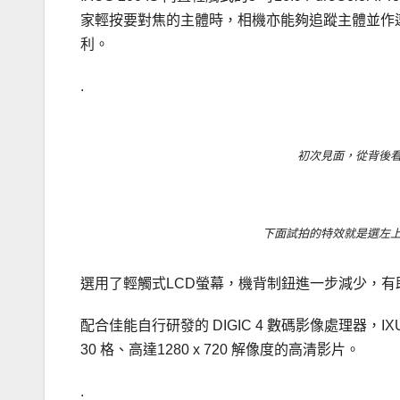
家輕按要對焦的主體時，相機亦能夠追蹤主體並作
利。
.
初次見面，從背後
下面試拍的特效就是選左
選用了輕觸式LCD螢幕，機背制鈕進一步減少，有
配合佳能自行研發的 DIGIC 4 數碼影像處理器，IXU
30 格、高達1280 x 720 解像度的高清影片。
.