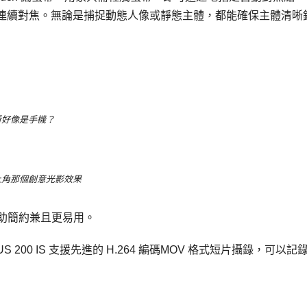
連續對焦。無論是捕捉動態人像或靜態主體，都能確保主體清晰
看好像是手機？
上角那個創意光影效果
助簡約兼且更易用。
S 200 IS 支援先進的 H.264 編碼MOV 格式短片攝錄，可以記