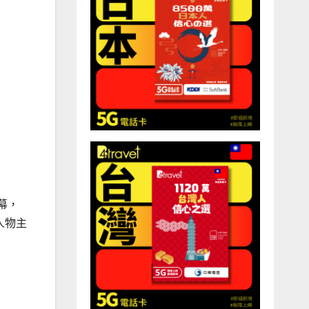
螢幕，
人物主