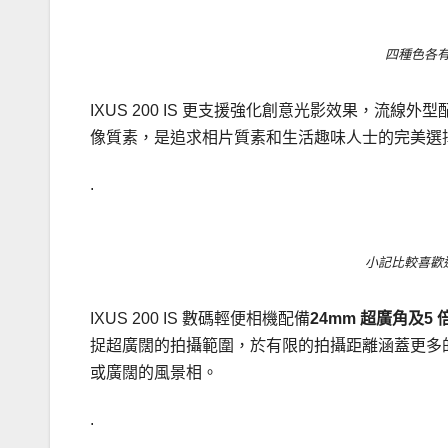
四種色各
IXUS 200 IS 更支援強化創意光影效果，流線
像質素，是追求相片質素和生活趣味人士的完美選
.
小記比較喜歡
IXUS 200 IS 數碼輕便相機配備
24mm 超廣角及5
捉超廣闊的拍攝範圍，於有限的拍攝距離涵蓋更多
或廣闊的風景相。
.