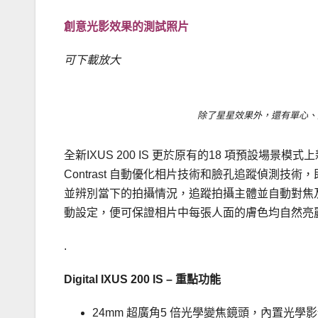
創意光影效果的測試照片
可下載放大
除了星星效果外，還有單心、雙心
全新IXUS 200 IS 更於原有的18 項預設場景模式上
Contrast 自動優化相片技術和臉孔追蹤偵測
並辨別當下的拍攝情況，追蹤拍攝主體並自動對焦
動設定，便可保證相片中每張人面的膚色均自然亮
.
Digital IXUS 200 IS – 重點功能
24mm 超廣角5 倍光學變焦鏡頭，內置光學影像