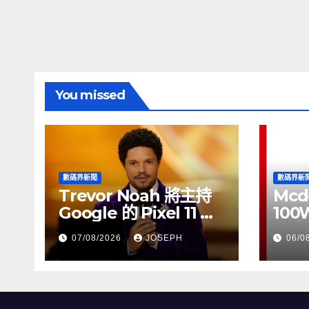
You missed
數碼界新聞
數碼界新
Trevor Noah 將主持
Mcd
Google 的 Pixel 11 推
100
介活動
正式
07/08/2026
JOSEPH
06/0
HK$