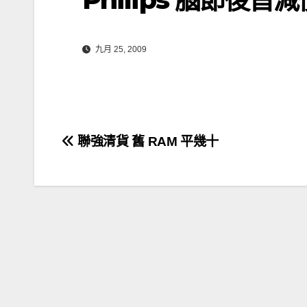
九月 25, 2009
文
聯強清貨 舊 RAM 平幾十
章
導
覽