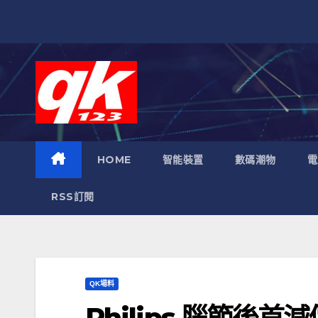
跳
至
內
容
HOME
智能裝置
數碼潮物
電
RSS訂閱
QK場料
Philips 腦節後首減