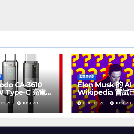
聞
數碼界新聞
odo CA-3610
Elon Musk 的 AI
W Type-C 充電線
Wikipedia 嘗
上市，售價
個月沒有更新了
8/2026
JOSEPH
06/08/2026
JOSEPH
115