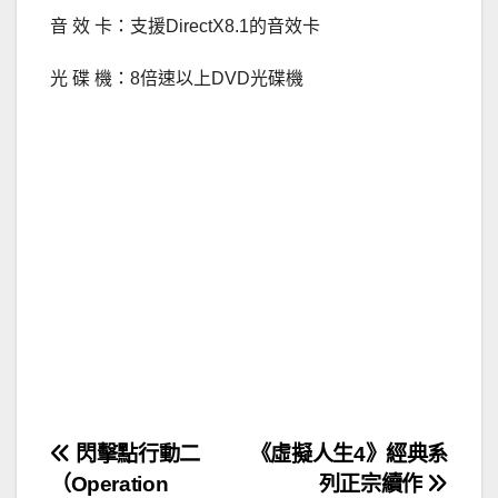
音 效 卡：支援DirectX8.1的音效卡
光 碟 機：8倍速以上DVD光碟機
文
閃擊點行動二
《虛擬人生4》經典系
（Operation
列正宗續作