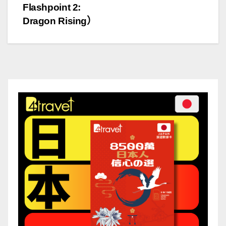
章
Flashpoint 2:
導
Dragon Rising）
覽