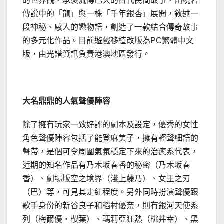
的世界觀，承襲流傳已久的古代民間故事，圍繞著
傳說中的「龍」與一株「千年銀杏」展開，敘述一
段神秘、感人的戀物語，創造了一款結合傳奇故事
的多元化作品。目前遊戲移植改版為PC繁體中文
版，由光譜資訊負責港澳地區發行。
大名鼎鼎的人氣聲優陣容
除了擁有玩家一致好評的劇本及設定，優秀的女性
角色聲優陣容包括了能登麻美子，擁有輕聲細語的
聲帶，是個可令周圍氣氛穩定下來的治癒系代表，
近期的知名作品有乃木坂春香的秘密（乃木坂春
香）、劇場版空之境界（淺上藤乃）、女王之刃
（巴）等，可見其走紅程度。另外同時扮演聲優跟
歌手身份的新谷良子和稻村優奈，則有銀河天使系
列（梅爾優‧櫻葉）、瑪莉亞狂熱（桃井幸）、黑