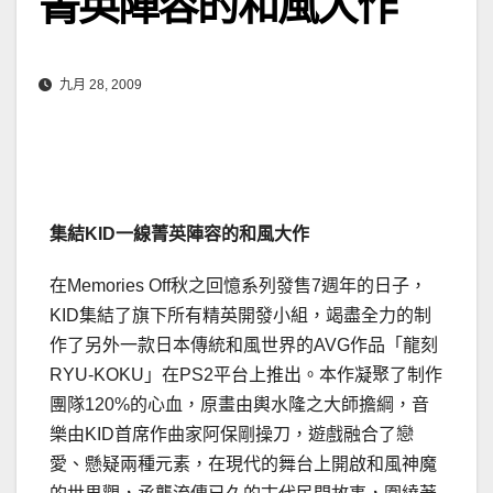
菁英陣容的和風大作
九月 28, 2009
集結KID一線菁英陣容的和風大作
在Memories Off秋之回憶系列發售7週年的日子，
KID集結了旗下所有精英開發小組，竭盡全力的制
作了另外一款日本傳統和風世界的AVG作品「龍刻
RYU-KOKU」在PS2平台上推出。本作凝聚了制作
團隊120%的心血，原畫由輿水隆之大師擔綱，音
樂由KID首席作曲家阿保剛操刀，遊戲融合了戀
愛、懸疑兩種元素，在現代的舞台上開啟和風神魔