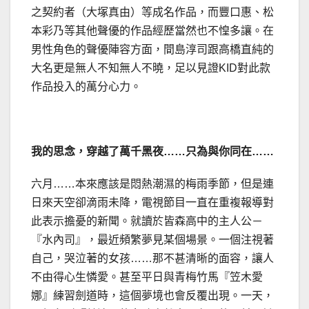
之契約者（大塚真由）等成名作品，而豐口惠、松
本彩乃等其他聲優的作品經歷當然也不惶多讓。在
男性角色的聲優陣容方面，間島淳司跟高橋直純的
大名更是無人不知無人不曉，足以見證KID對此款
作品投入的萬分心力。
我的思念，穿越了萬千黑夜……只為與你同在……
六月……本來應該是悶熱潮濕的梅雨季節，但是連
日來天空卻滴雨未降，電視節目一直在重複報導對
此表示擔憂的新聞。就讀於皆森高中的主人公－
『水內司』，最近頻繁夢見某個場景。一個注視著
自己，哭泣著的女孩……那不甚清晰的面容，讓人
不由得心生憐愛。甚至平日與青梅竹馬『笠木愛
娜』練習劍道時，這個夢境也會反覆出現。一天，