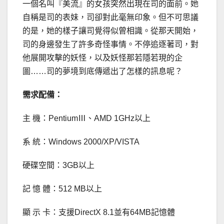
一個名叫『美流』的女孩突然出現在司的面前。她
自稱是司的表妹，司卻對此毫無印象。但不可思議
的是，她的樣子讓司覺得似曾相識。從那天開始，
司的身邊發生了許多奇怪事情。不停追逐著司，對
他展開攻擊的妖怪，以及妖怪那若隱若現的企
圖……司的夢境到底傳遞出了怎樣的訊息呢？
需求配備：
主 機：PentiumⅢ、AMD 1GHz以上
系 統：Windows 2000/XP/VISTA
硬碟空間：3GB以上
記 憶 體：512 MB以上
顯 示 卡：支援DirectX 8.1並有64MB記憶體