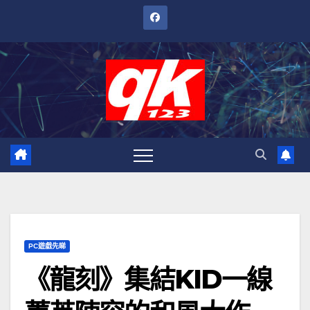
跳
至
內
容
PC遊戲先睇
《龍刻》集結KID一線