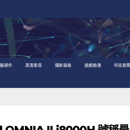
腦硬件
高清影音
攝影錄象
遊戲動漫
科技新
l OMNIA II i8000H 號稱最