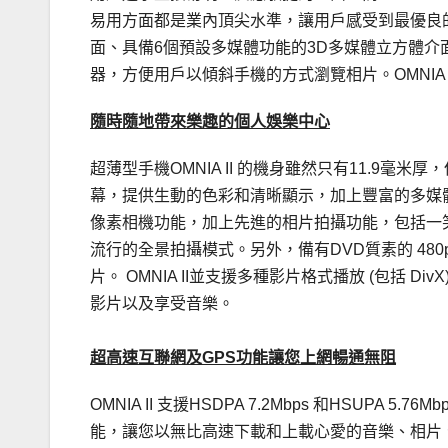
易用方面都是業內頂尖水準，讓用戶感受到最優良的操
面、具備6個預設多媒體功能的3D多媒體立方體介面、可
器，方便用戶以傾斜手機的方式瀏覽相片。OMNIA
隨時隨地帶來樂趣的個人娛樂中心
超薄型手機OMNIA II 的機身雖然只有11.9毫米厚，
幕，提供生動的色彩和清晰顯示，加上豐富的多媒體功能
像素相機功能，加上先進的相片拍攝功能，包括一
流行的全景拍攝模式。另外，備有DVD質素的 48
片。 OMNIA II並支援多種影片格式播放 (包括 D
影片以及享受音樂。
超高速互聯網及GPS功能讓您上網暢通無阻
OMNIA II 支援HSDPA 7.2Mbps 和HSU
能，讓您以無比高速下載和上載心愛的音樂、相片、影片和