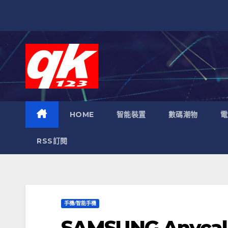
跳
至
內
容
HOME
智能裝置
數碼潮物
電
RSS訂閱
手機/智能手機
SAMSUNG Anycal