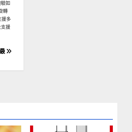
體驗如
旋轉
支援多
及支援
之最