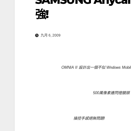
強!
九月 6, 2009
OMNIA II 設計出一個不似 Wndows Mo
500萬像素連閃燈鏡頭
操控手感絕無問題!