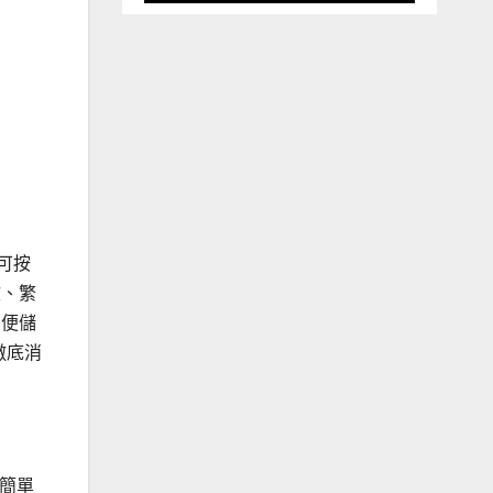
及可按
文、繁
方便儲
，徹底消
及簡單