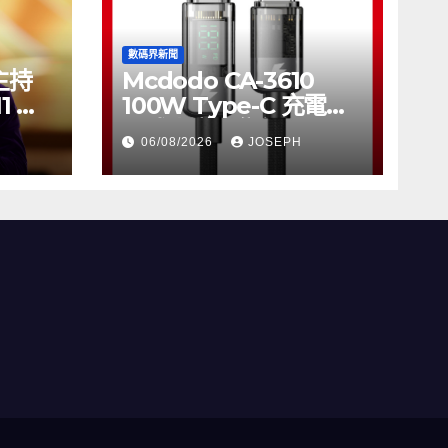
數碼界新聞
將主持
Mcdodo CA-3610
11 推
100W Type-C 充電線
正式上市，售價
06/08/2026
JOSEPH
HK$115