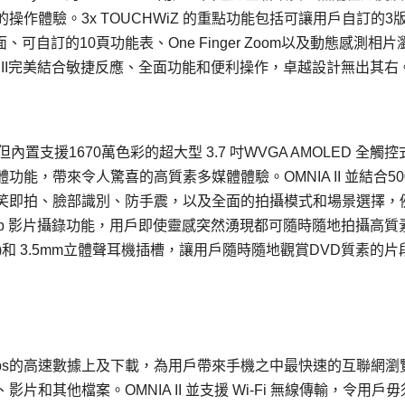
作體驗。3x TOUCHWiZ 的重點功能包括可讓用戶自訂的3
自訂的10頁功能表、One Finger Zoom以及動態感測相片
 II完美結合敏捷反應、全面功能和便利操作，卓越設計無出其右
但內置支援1670萬色彩的超大型 3.7 吋WVGA AMOLED 全觸
，帶來令人驚喜的高質素多媒體體驗。OMNIA II 並結合50
笑即拍、臉部識別、防手震，以及全面的拍攝模式和場景選擇，
0p 影片攝錄功能，用戶即使靈感突然湧現都可隨時隨地拍攝高質
ivX)和 3.5mm立體聲耳機插槽，讓用戶隨時隨地觀賞DVD質素的片
PA 5.76Mbps的高速數據上及下載，為用戶帶來手機之中最快速的互聯網
其他檔案。OMNIA II 並支援 Wi-Fi 無線傳輸，令用戶毋