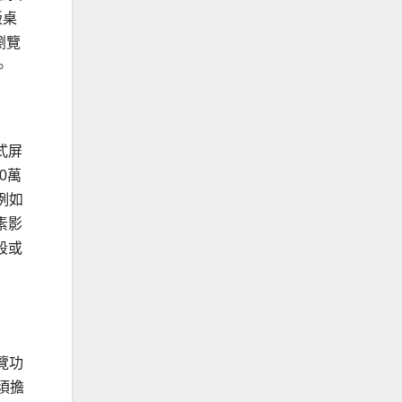
版桌
瀏覽
。
控式屏
0萬
例如
素影
段或
瀏覽功
須擔