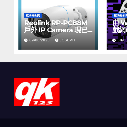
數碼界新聞
數碼界新
Reolink RP-PCB8M
由 W
戶外 IP Camera 現已
戲網
上市，售價 HK$722
09/08/2026
JOSEPH
08/0