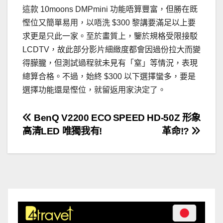
這款 10moons DMPmini 功能唔算豐富，但勝在既
慳位又簡單易用，以唔洗 $300 黎講要滿足以上要
求更是只此一家。至於畫質上，鑒於規格受限接駁
LCDTV，故此部分影片細緻度都會因過份拉大而變
得朦朧，但測試過程就未見有「窒」等情況，表現
總算合格。不過，始終 $300 以下選擇蠻多，要是
選擇功能還是慳位，就留返用家決定了。
文
BenQ V2200 ECO
SPEED HD-50Z 形象
高清LED 唯獨我有!
革命!?
章
導
覽