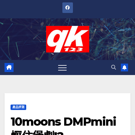
跳
至
內
容
產品評測
10moons DMPmini