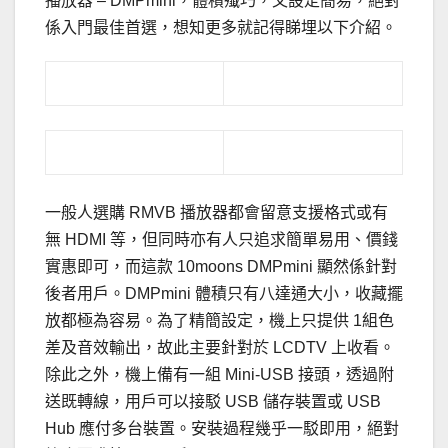
播放器 – DMPmini，體積殲巧，又設定簡易，絕對
係入門最佳首選，想知更多就記得睇埋以下介紹。
一般人選購 RMVB 播放器都會留意支援格式或有
無 HDMI 等，但同時亦有人只追求簡單易用、價錢
實惠即可，而這款 10moons DMPmini 顯然係針對
後者用戶。DMPmini 體積只有八達通大小，收藏擺
放都極為容易。為了精簡設定，機上只提供 1組色
差及音效輸出，故此主要針對於 LCDTV 上收看。
除此之外，機上備有一組 Mini-USB 接頭，透過附
送既轉線，用戶可以接駁 USB 儲存裝置或 USB
Hub 應付多台裝置。安裝過程幾乎一駁即用，絕對